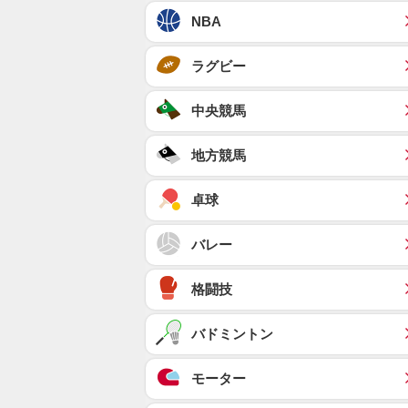
NBA
ラグビー
中央競馬
地方競馬
卓球
バレー
格闘技
バドミントン
モーター