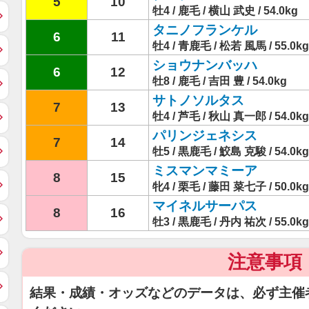
5
10
牡4 / 鹿毛 / 横山 武史 / 54.0kg
タニノフランケル
6
11
牡4 / 青鹿毛 / 松若 風馬 / 55.0kg
ショウナンバッハ
6
12
牡8 / 鹿毛 / 吉田 豊 / 54.0kg
サトノソルタス
7
13
牡4 / 芦毛 / 秋山 真一郎 / 54.0kg
パリンジェネシス
7
14
牡5 / 黒鹿毛 / 鮫島 克駿 / 54.0kg
ミスマンマミーア
8
15
牝4 / 栗毛 / 藤田 菜七子 / 50.0kg
マイネルサーパス
8
16
牡3 / 黒鹿毛 / 丹内 祐次 / 55.0kg
注意事項
結果・成績・オッズなどのデータは、必ず主催