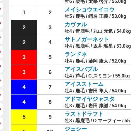
牡6 / 栗毛 / 太宰 啓介 / 55.0kg
メイショウエイコウ
1
2
牡5 / 鹿毛 / 蛯名 正義 / 53.0kg
カヴァル
2
3
牡4 / 青鹿毛 / 丸山 元気 / 54.0kg
サトノガーネット
2
4
牝4 / 黒鹿毛 / 坂井 瑠星 / 53.0kg
ランドネ
3
5
牝4 / 鹿毛 / 藤岡 康太 / 52.0kg
アイスバブル
3
6
牡4 / 芦毛 / C.スミヨン / 55.0kg
アイスストーム
4
7
牡4 / 鹿毛 / 吉田 隼人 / 54.0kg
アドマイヤジャスタ
4
8
牡3 / 鹿毛 / 岩田 康誠 / 54.0kg
ラストドラフト
5
9
牡3 / 黒鹿毛 / O.マーフィー / 55.
ジェシー