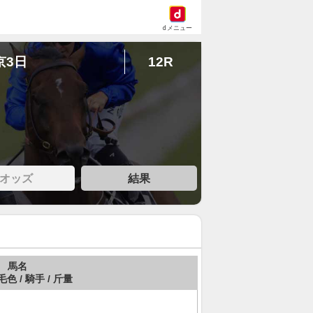
dメニュー
京3日
12R
オッズ
結果
馬名
毛色 / 騎手 / 斤量