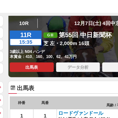
10R
12月7日(土) 4回中
11R
第55回 中日新聞杯
15:35
芝 左・2,000m 16頭
3歳以上 N04 ハンデ
本賞金：410、160、100、62、41万円
出馬表
データ分析
出馬表
枠番
馬番
馬齢 / 
ロードヴァンドール
1
1