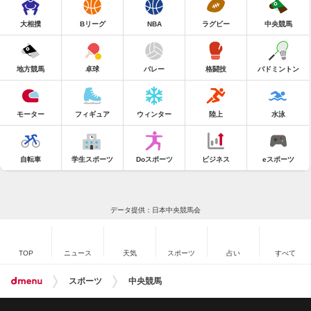
大相撲
Bリーグ
NBA
ラグビー
中央競馬
地方競馬
卓球
バレー
格闘技
バドミントン
モーター
フィギュア
ウィンター
陸上
水泳
自転車
学生スポーツ
Doスポーツ
ビジネス
eスポーツ
データ提供：日本中央競馬会
TOP
ニュース
天気
スポーツ
占い
すべて
スポーツ
中央競馬