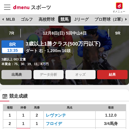
dメニュー
球
MLB
ゴルフ
高校野球
競馬
Jリーグ
プロ野球（2軍）
7R
12月8日(日) 5回中山4日
9R
3歳以上1勝クラス(500万円以下)
8R
13:35
ダート 右・1,200m 16頭
3歳以上 003 定量
本賞金：75、30、19、11、8万円
出馬表
データ分析
オッズ
結果
競走成績
着順
枠番
馬番
馬名
着差
1
1
2
レヴァンテ
1.12.0
2
1
1
フロイデ
3/4馬身