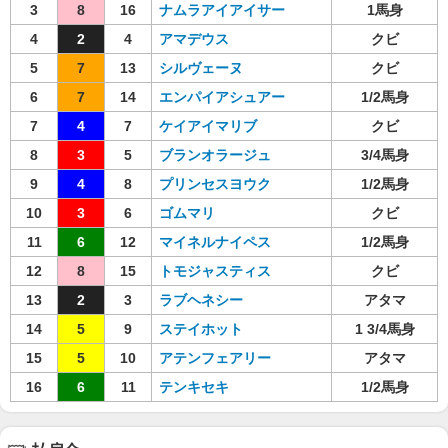
3
8
16
ナムラアイアイサー
1馬身
4
2
4
アマデウス
クビ
5
7
13
シルヴェーヌ
クビ
6
7
14
エンパイアシュアー
1/2馬身
7
4
7
ケイアイマリブ
クビ
8
3
5
ブランオラージュ
3/4馬身
9
4
8
プリンセスヨウク
1/2馬身
10
3
6
ゴムマリ
クビ
11
6
12
マイネルナイペス
1/2馬身
12
8
15
トモジャスティス
クビ
13
2
3
ラブヘネシー
アタマ
14
5
9
ステイホット
1 3/4馬身
15
5
10
アテンフェアリー
アタマ
16
6
11
テンキセキ
1/2馬身