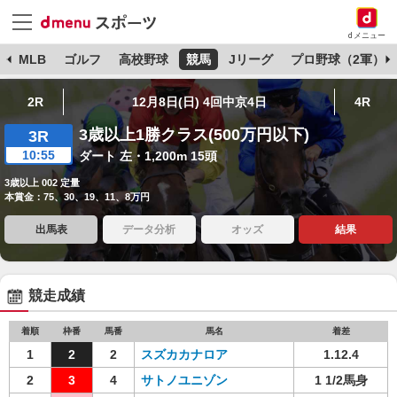
dメニュー
球
MLB
ゴルフ
高校野球
競馬
Jリーグ
プロ野球（2軍）
2R
12月8日(日) 4回中京4日
4R
3歳以上1勝クラス(500万円以下)
3R
10:55
ダート 左・1,200m 15頭
3歳以上 002 定量
本賞金：75、30、19、11、8万円
出馬表
データ分析
オッズ
結果
競走成績
着順
枠番
馬番
馬名
着差
1
2
2
スズカカナロア
1.12.4
2
3
4
サトノユニゾン
1 1/2馬身