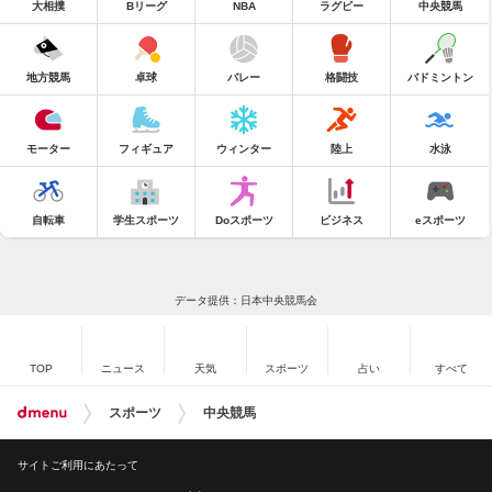
大相撲
Bリーグ
NBA
ラグビー
中央競馬
地方競馬
卓球
バレー
格闘技
バドミントン
モーター
フィギュア
ウィンター
陸上
水泳
自転車
学生スポーツ
Doスポーツ
ビジネス
eスポーツ
データ提供：日本中央競馬会
TOP
ニュース
天気
スポーツ
占い
すべて
スポーツ
中央競馬
サイトご利用にあたって