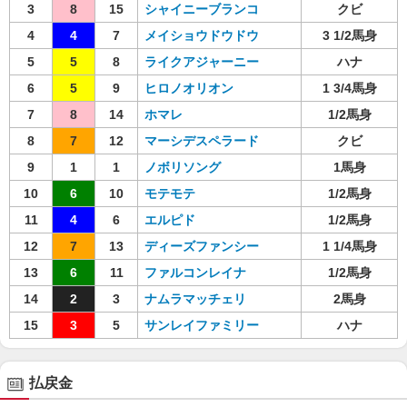
3
8
15
シャイニーブランコ
クビ
4
4
7
メイショウドウドウ
3 1/2馬身
5
5
8
ライクアジャーニー
ハナ
6
5
9
ヒロノオリオン
1 3/4馬身
7
8
14
ホマレ
1/2馬身
8
7
12
マーシデスペラード
クビ
9
1
1
ノボリソング
1馬身
10
6
10
モテモテ
1/2馬身
11
4
6
エルピド
1/2馬身
12
7
13
ディーズファンシー
1 1/4馬身
13
6
11
ファルコンレイナ
1/2馬身
14
2
3
ナムラマッチェリ
2馬身
15
3
5
サンレイファミリー
ハナ
払戻金