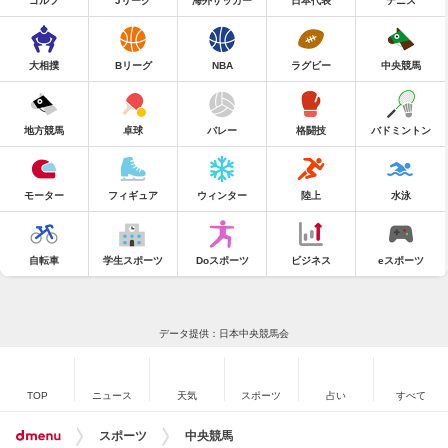
ゴルフ
Jリーグ
海外サッカー
日本代表
テニス
大相撲
Bリーグ
NBA
ラグビー
中央競馬
地方競馬
卓球
バレー
格闘技
バドミントン
モーター
フィギュア
ウィンター
陸上
水泳
自転車
学生スポーツ
Doスポーツ
ビジネス
eスポーツ
データ提供：日本中央競馬会
TOP
ニュース
天気
スポーツ
占い
すべて
スポーツ
中央競馬