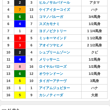
3
2
3
ヒルノサルバドール
アタマ
4
7
13
ケイアイターコイズ
ハナ
5
6
11
コマノバルーガ
3/4馬身
6
4
7
スズカモナミ
1/2馬身
7
1
2
ヨドノビクトリー
1 1/4馬身
8
3
5
ミッキーマインド
1 1/2馬身
9
3
6
アオイツヤヒメ
2 1/2馬身
10
2
4
シュプリームゾーン
クビ
11
4
8
メリッサーニ
1/2馬身
12
8
16
ロイヤルバローズ
1/2馬身
13
6
12
オウケンドーン
1/2馬身
14
5
10
タイガーアチーヴ
3馬身
15
1
1
アイアムジュピター
ハナ
16
5
9
カシノティーダ
大差