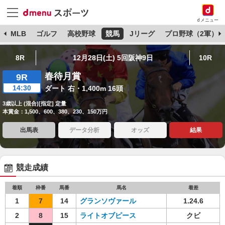
dメニュー
球
MLB
ゴルフ
高校野球
競馬
Jリーグ
プロ野球（2軍）
8R
12月28日(土) 5回阪神9日
10R
春待月賞
9R
14:30
ダート 右・1,400m 16頭
3歳以上 (混合)[指定] 定量
本賞金：1,500、600、380、230、150万円
出馬表
データ分析
オッズ
結果
競走成績
着順
枠番
馬番
馬名
着差
1
7
14
グランソヴァール
1.24.6
2
8
15
ライトオブピース
クビ