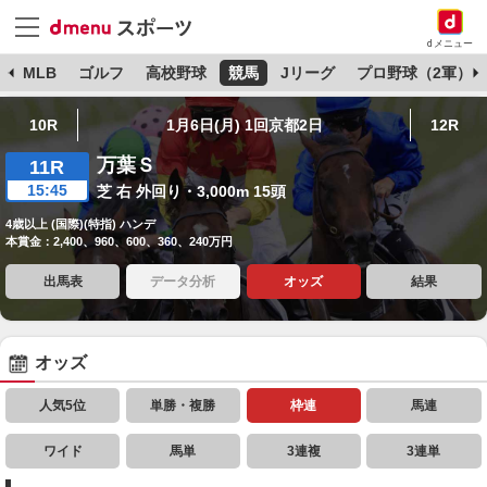
dメニュー
球
MLB
ゴルフ
高校野球
競馬
Jリーグ
プロ野球（2軍）
10R
1月6日(月) 1回京都2日
12R
万葉Ｓ
11R
15:45
芝 右 外回り・3,000m 15頭
4歳以上 (国際)(特指) ハンデ
本賞金：2,400、960、600、360、240万円
出馬表
データ分析
オッズ
結果
オッズ
人気5位
単勝・複勝
枠連
馬連
ワイド
馬単
3連複
3連単