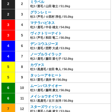
ミラベル
2
2
牝3 / 栗毛 / 山田 敬士 / 51.0kg
グランレミー
2
3
牡3 / 芦毛 / ☆西村 淳也 / 55.0kg
マテラハピネス
3
4
牝3 / 鹿毛 / 中谷 雄太 / 54.0kg
ヴィクトリーナイト
3
5
牡3 / 芦毛 / 和田 竜二 / 56.0kg
デンコウユジーヌ
4
6
牡3 / 鹿毛 / 団野 大成 / 53.0kg
ノーブルライラック
4
7
牝3 / 鹿毛 / 藤田 菜七子 / 52.0kg
カヴァス
5
8
牡3 / 黒鹿毛 / 吉田 隼人 / 56.0kg
タッシーアキヒート
5
9
牡3 / 栗毛 / 酒井 学 / 56.0kg
ムーンパステイオー
6
10
牡3 / 鹿毛 / 藤岡 康太 / 56.0kg
メイショウオイワキ
6
11
牡3 / 黒鹿毛 / 古川 吉洋 / 56.0kg
スターズウィッシュ
7
12
牡3 / 鹿毛 / 小林 凌大 / 53.0kg