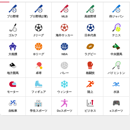
プロ野球
プロ野球(2軍)
MLB
高校野球
侍ジャパン
ゴルフ
Jリーグ
海外サッカー
日本代表
テニス
大相撲
Bリーグ
NBA
ラグビー
中央競馬
地方競馬
卓球
バレー
格闘技
バドミントン
モーター
フィギュア
ウィンター
陸上
水泳
自転車
学生スポーツ
Doスポーツ
ビジネス
eスポーツ