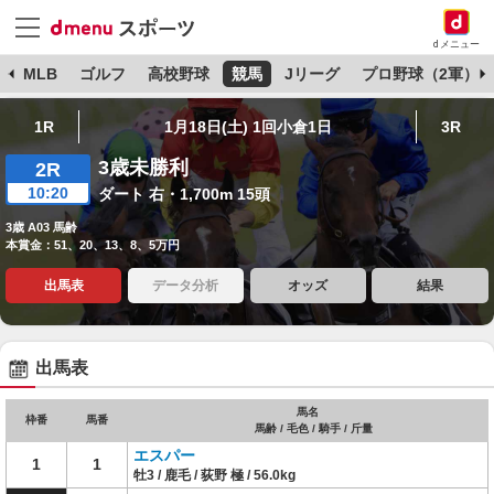
dメニュー
球
MLB
ゴルフ
高校野球
競馬
Jリーグ
プロ野球（2軍）
1R
1月18日(土) 1回小倉1日
3R
3歳未勝利
2R
10:20
ダート 右・1,700m 15頭
3歳 A03 馬齢
本賞金：51、20、13、8、5万円
出馬表
データ分析
オッズ
結果
出馬表
馬名
枠番
馬番
馬齢 / 毛色 / 騎手 / 斤量
エスパー
1
1
牡3 / 鹿毛 / 荻野 極 / 56.0kg