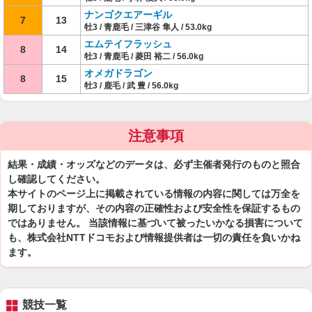
ナンゴクエアーギル
7
13
牡3 / 青鹿毛 / 三津谷 隼人 / 53.0kg
エムテイフラッシュ
8
14
牡3 / 青鹿毛 / 菱田 裕二 / 56.0kg
オメガドラゴン
8
15
牡3 / 鹿毛 / 武 豊 / 56.0kg
注意事項
結果・成績・オッズなどのデータは、必ず主催者発行のものと照合
し確認してください。
本サイトのページ上に掲載されている情報の内容に関しては万全を
期しておりますが、その内容の正確性および安全性を保証するもの
ではありません。 当該情報に基づいて被ったいかなる損害について
も、株式会社NTTドコモおよび情報提供者は一切の責任を負いかね
ます。
競技一覧