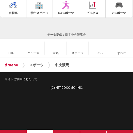
自転車
学生スポーツ
Doスポーツ
ビジネス
eスポーツ
データ提供：日本中央競馬会
TOP
ニュース
天気
スポーツ
占い
すべて
スポーツ
中央競馬
サイトご利用にあたって
(C) NTT DOCOMO, INC.