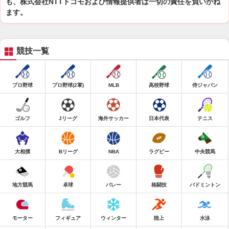
も、株式会社NTTドコモおよび情報提供者は一切の責任を負いかね
ます。
競技一覧
プロ野球
プロ野球(2軍)
MLB
高校野球
侍ジャパン
ゴルフ
Jリーグ
海外サッカー
日本代表
テニス
大相撲
Bリーグ
NBA
ラグビー
中央競馬
地方競馬
卓球
バレー
格闘技
バドミントン
モーター
フィギュア
ウィンター
陸上
水泳