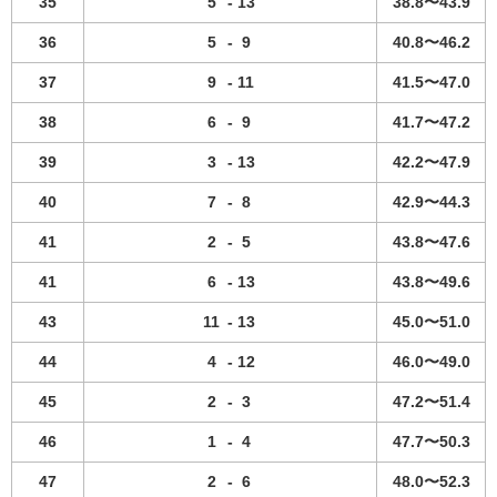
35
5
-
13
38.8〜43.9
36
5
-
9
40.8〜46.2
37
9
-
11
41.5〜47.0
38
6
-
9
41.7〜47.2
39
3
-
13
42.2〜47.9
40
7
-
8
42.9〜44.3
41
2
-
5
43.8〜47.6
41
6
-
13
43.8〜49.6
43
11
-
13
45.0〜51.0
44
4
-
12
46.0〜49.0
45
2
-
3
47.2〜51.4
46
1
-
4
47.7〜50.3
47
2
-
6
48.0〜52.3