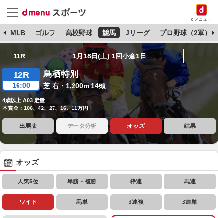
dメニュー
球
MLB
ゴルフ
高校野球
競馬
Jリーグ
プロ野球（2軍）
11R
1月18日(土) 1回小倉1日
鳥栖特別
12R
16:00
芝 右・1,200m 14頭
4歳以上 A03 定量
本賞金：106、42、27、16、11万円
出馬表
データ分析
オッズ
結果
オッズ
人気5位
単勝・複勝
枠連
馬連
ワイド
馬単
3連複
3連単