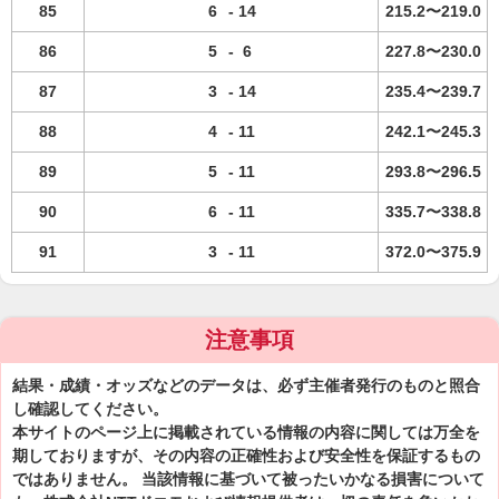
85
6
-
14
215.2〜219.0
86
5
-
6
227.8〜230.0
87
3
-
14
235.4〜239.7
88
4
-
11
242.1〜245.3
89
5
-
11
293.8〜296.5
90
6
-
11
335.7〜338.8
91
3
-
11
372.0〜375.9
注意事項
結果・成績・オッズなどのデータは、必ず主催者発行のものと照合
し確認してください。
本サイトのページ上に掲載されている情報の内容に関しては万全を
期しておりますが、その内容の正確性および安全性を保証するもの
ではありません。 当該情報に基づいて被ったいかなる損害について