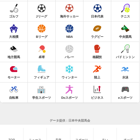
ゴルフ
Jリーグ
海外サッカー
日本代表
テニス
大相撲
Bリーグ
NBA
ラグビー
中央競馬
地方競馬
卓球
バレー
格闘技
バドミントン
モーター
フィギュア
ウィンター
陸上
水泳
自転車
学生スポーツ
Doスポーツ
ビジネス
eスポーツ
データ提供：日本中央競馬会
TOP
ニュース
天気
スポーツ
占い
すべて