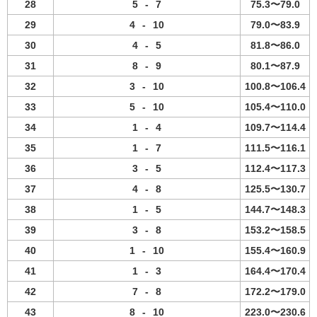
28
5
-
7
75.3〜79.0
29
4
-
10
79.0〜83.9
30
4
-
5
81.8〜86.0
31
8
-
9
80.1〜87.9
32
3
-
10
100.8〜106.4
33
5
-
10
105.4〜110.0
34
1
-
4
109.7〜114.4
35
1
-
7
111.5〜116.1
36
3
-
5
112.4〜117.3
37
4
-
8
125.5〜130.7
38
1
-
5
144.7〜148.3
39
3
-
8
153.2〜158.5
40
1
-
10
155.4〜160.9
41
1
-
3
164.4〜170.4
42
7
-
8
172.2〜179.0
43
8
-
10
223.0〜230.6