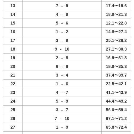
13
7
-
9
17.4〜19.6
14
4
-
9
18.9〜21.3
15
5
-
6
12.1〜22.8
16
1
-
2
14.8〜27.4
17
3
-
9
25.1〜28.2
18
9
-
10
27.1〜30.3
19
2
-
8
16.9〜31.3
20
6
-
8
18.9〜35.3
21
3
-
4
37.4〜39.7
22
1
-
6
22.5〜42.1
23
4
-
7
41.1〜43.9
24
5
-
9
44.4〜49.2
25
3
-
7
56.0〜59.4
26
7
-
10
67.1〜71.2
27
1
-
9
65.8〜72.4