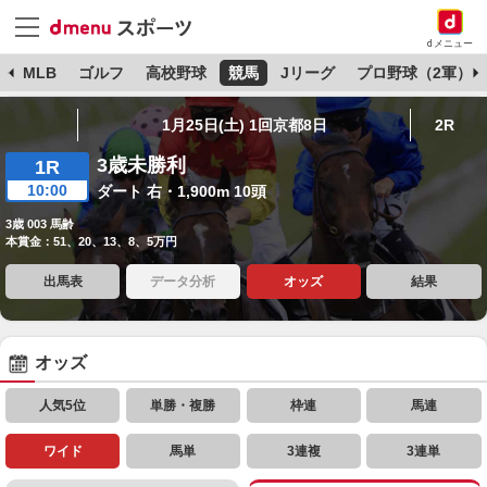
dメニュー
球
MLB
ゴルフ
高校野球
競馬
Jリーグ
プロ野球（2軍）
1月25日(土) 1回京都8日
2R
3歳未勝利
1R
10:00
ダート 右・1,900m 10頭
3歳 003 馬齢
本賞金：51、20、13、8、5万円
出馬表
データ分析
オッズ
結果
オッズ
人気5位
単勝・複勝
枠連
馬連
ワイド
馬単
3連複
3連単