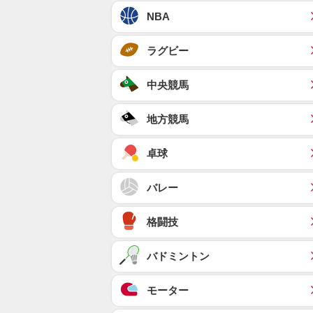
NBA
ラグビー
中央競馬
地方競馬
卓球
バレー
格闘技
バドミントン
モーター