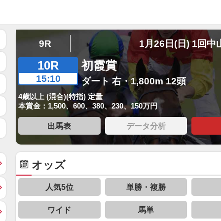
9R
1月26日(日) 1回中
10R
初霞賞
15:10
ダート 右・1,800m 12頭
4歳以上 (混合)(特指) 定量
本賞金：1,500、600、380、230、150万円
出馬表
データ分析
オッズ
人気5位
単勝・複勝
ワイド
馬単