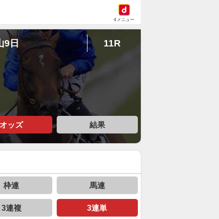
dメニュー
山9日
11R
オッズ
結果
枠連
馬連
3連複
3連単