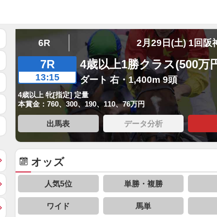
6R
2月29日(土) 1回阪
7R
4歳以上1勝クラス(500万
13:15
ダート 右・1,400m 9頭
4歳以上 牝[指定] 定量
本賞金：760、300、190、110、76万円
出馬表
データ分析
オッズ
人気5位
単勝・複勝
ワイド
馬単