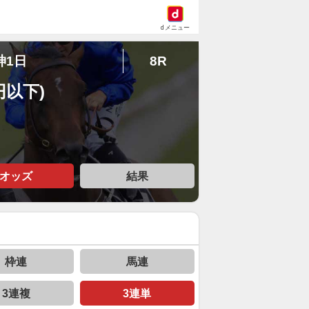
dメニュー
神1日
8R
円以下)
オッズ
結果
枠連
馬連
3連複
3連単