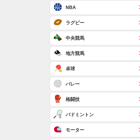
NBA
ラグビー
中央競馬
地方競馬
卓球
バレー
格闘技
バドミントン
モーター