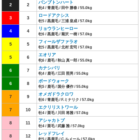
バンブトンハート
2
2
牝4 / 青鹿毛 / 田中 勝春 / 55.0kg
ロードアクシス
3
3
牡5 / 黒鹿毛 / 三浦 皇成 / 57.0kg
リョウランヒーロー
4
4
牡6 / 黒鹿毛 / 菊沢 一樹 / 57.0kg
フィールザファラオ
5
5
牡5 / 黒鹿毛 / 北村 宏司 / 57.0kg
エオリア
5
6
牝6 / 鹿毛 / 秋山 真一郎 / 55.0kg
カナシバリ
6
7
牝4 / 鹿毛 / 江田 照男 / 55.0kg
ボードウォーク
6
8
牝5 / 鹿毛 / 国分 優作 / 55.0kg
オメガドラクロワ
7
9
牡6 / 青鹿毛 / F.ミナリク / 57.0kg
エクリリストワール
7
10
牡4 / 栗毛 / 川田 将雅 / 57.0kg
アシャカトブ
8
11
牡4 / 栗毛 / 武藤 雅 / 57.0kg
レッドフレイ
8
12
牡5 / 黒鹿毛 / C.ルメール / 57.0kg