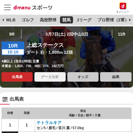
dメニュー
球
MLB
ゴルフ
高校野球
競馬
Jリーグ
プロ野球（2軍）
9R
3月7日(土) 2回中山3日
11R
上総ステークス
10R
15:10
ダート 右・1,800m 12頭
4歳以上 (混合)(特指) 定量
本賞金：1,820、730、460、270、182万円
出馬表
データ分析
オッズ
結果
出馬表
馬名
枠番
馬番
馬齢 / 毛色 / 騎手 / 斤量
テトラルキア
1
1
セン5 / 鹿毛 / 笹川 翼 / 57.0kg