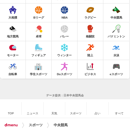
大相撲
Bリーグ
NBA
ラグビー
中央競馬
地方競馬
卓球
バレー
格闘技
バドミントン
モーター
フィギュア
ウィンター
陸上
水泳
自転車
学生スポーツ
Doスポーツ
ビジネス
eスポーツ
データ提供：日本中央競馬会
TOP
ニュース
天気
スポーツ
占い
すべて
スポーツ
中央競馬