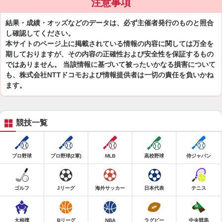
注意事項
結果・成績・オッズなどのデータは、必ず主催者発行のものと照合
し確認してください。
本サイトのページ上に掲載されている情報の内容に関しては万全を
期しておりますが、その内容の正確性および安全性を保証するもの
ではありません。 当該情報に基づいて被ったいかなる損害について
も、株式会社NTTドコモおよび情報提供者は一切の責任を負いかね
ます。
競技一覧
プロ野球
プロ野球(2軍)
MLB
高校野球
侍ジャパン
ゴルフ
Jリーグ
海外サッカー
日本代表
テニス
大相撲
Bリーグ
NBA
ラグビー
中央競馬