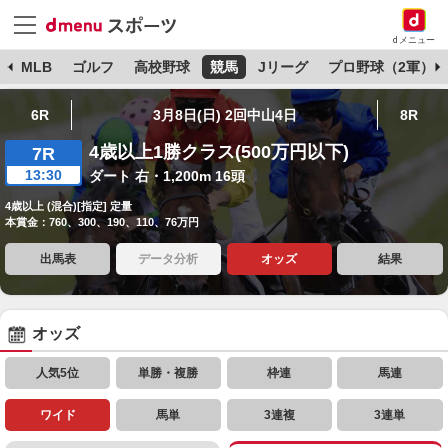
dメニュー
球
MLB
ゴルフ
高校野球
競馬
Jリーグ
プロ野球（2軍）
6R
3月8日(日) 2回中山4日
8R
4歳以上1勝クラス(500万円以下)
7R
13:30
ダート 右・1,200m 16頭
4歳以上 (混合)[指定] 定量
本賞金：760、300、190、110、76万円
出馬表
データ分析
オッズ
結果
オッズ
人気5位
単勝・複勝
枠連
馬連
ワイド
馬単
3連複
3連単