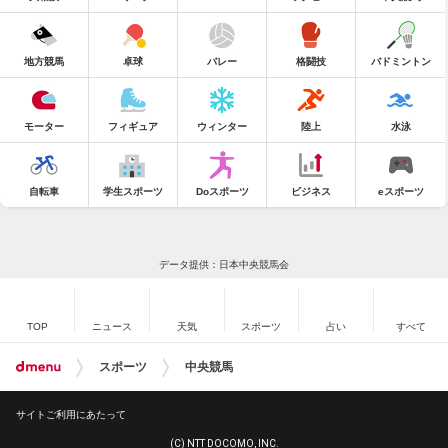
地方競馬
卓球
バレー
格闘技
バドミントン
モーター
フィギュア
ウィンター
陸上
水泳
自転車
学生スポーツ
Doスポーツ
ビジネス
eスポーツ
データ提供：日本中央競馬会
TOP
ニュース
天気
スポーツ
占い
すべて
スポーツ
中央競馬
サイトご利用にあたって
(C) NTT DOCOMO, INC.