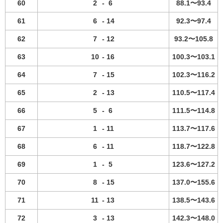
60
2
-
6
88.1〜93.4
61
6
-
14
92.3〜97.4
62
7
-
12
93.2〜105.8
63
10
-
16
100.3〜103.1
64
7
-
15
102.3〜116.2
65
2
-
13
110.5〜117.4
66
5
-
6
111.5〜114.8
67
1
-
11
113.7〜117.6
68
6
-
11
118.7〜122.8
69
1
-
5
123.6〜127.2
70
8
-
15
137.0〜155.6
71
11
-
13
138.5〜143.6
72
3
-
13
142.3〜148.0