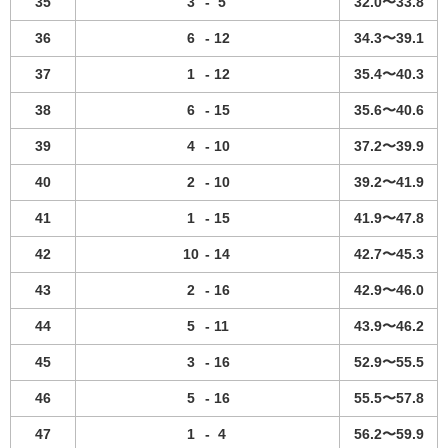
35
3
-
5
32.0〜33.8
36
6
-
12
34.3〜39.1
37
1
-
12
35.4〜40.3
38
6
-
15
35.6〜40.6
39
4
-
10
37.2〜39.9
40
2
-
10
39.2〜41.9
41
1
-
15
41.9〜47.8
42
10
-
14
42.7〜45.3
43
2
-
16
42.9〜46.0
44
5
-
11
43.9〜46.2
45
3
-
16
52.9〜55.5
46
5
-
16
55.5〜57.8
47
1
-
4
56.2〜59.9