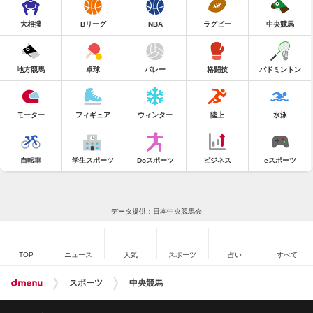
大相撲
Bリーグ
NBA
ラグビー
中央競馬
地方競馬
卓球
バレー
格闘技
バドミントン
モーター
フィギュア
ウィンター
陸上
水泳
自転車
学生スポーツ
Doスポーツ
ビジネス
eスポーツ
データ提供：日本中央競馬会
TOP
ニュース
天気
スポーツ
占い
すべて
スポーツ
中央競馬