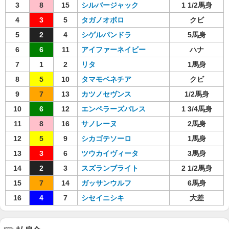
3
8
15
シルバージャック
1 1/2馬身
4
3
5
タガノオボロ
クビ
5
2
4
シゲルパンドラ
5馬身
6
6
11
アイファーネイビー
ハナ
7
1
2
リタ
1馬身
8
5
10
タマモベネチア
クビ
9
7
13
カツノセヴンス
1/2馬身
10
6
12
エンペラーズパレス
1 3/4馬身
11
8
16
サノレーヌ
2馬身
12
5
9
シカゴテソーロ
1馬身
13
3
6
ツウカイヴィータ
3馬身
14
2
3
スズランブライト
2 1/2馬身
15
7
14
ガッサンウルフ
6馬身
16
4
7
シセイニシキ
大差