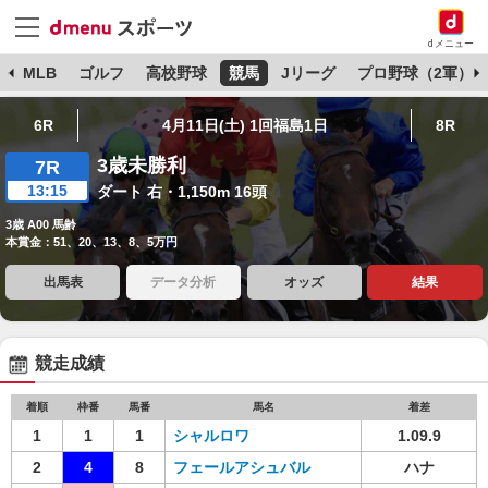
dメニュー
球
MLB
ゴルフ
高校野球
競馬
Jリーグ
プロ野球（2軍）
6R
4月11日(土) 1回福島1日
8R
3歳未勝利
7R
13:15
ダート 右・1,150m 16頭
3歳 A00 馬齢
本賞金：51、20、13、8、5万円
出馬表
データ分析
オッズ
結果
競走成績
着順
枠番
馬番
馬名
着差
1
1
1
シャルロワ
1.09.9
2
4
8
フェールアシュバル
ハナ