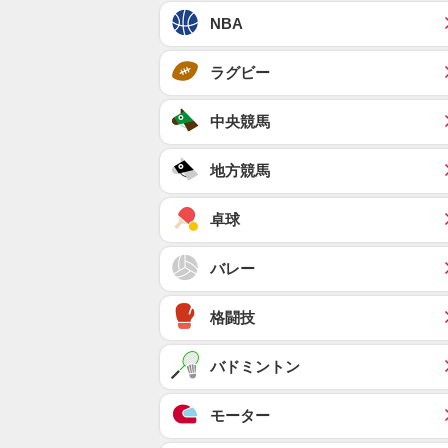
NBA
ラグビー
中央競馬
地方競馬
卓球
バレー
格闘技
バドミントン
モーター