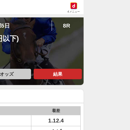
dメニュー
都5日
8R
円以下)
オッズ
結果
着差
1.12.4