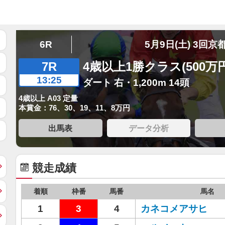
6R
5月9日(土) 3回京
7R
4歳以上1勝クラス(500万
13:25
ダート 右・1,200m 14頭
4歳以上 A03 定量
本賞金：76、30、19、11、8万円
出馬表
データ分析
競走成績
着順
枠番
馬番
馬名
1
3
4
カネコメアサヒ