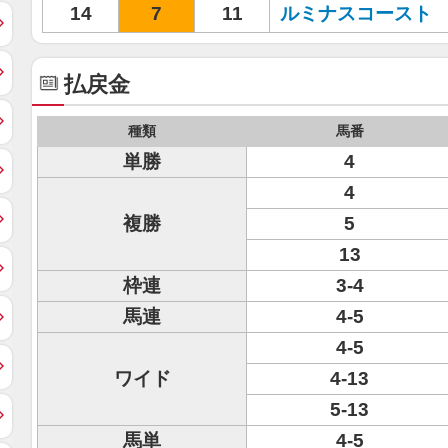
14
7
11
ルミナスコースト
払戻金
種類
馬番
単勝
4
4
複勝
5
13
枠連
3-4
馬連
4-5
4-5
ワイド
4-13
5-13
馬単
4-5