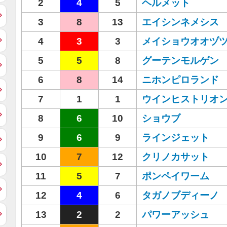
2
4
5
ヘルメット
3
8
13
エイシンネメシス
4
3
3
メイショウオオヅ
5
5
8
グーテンモルゲン
6
8
14
ニホンピロランド
7
1
1
ウインヒストリオ
8
6
10
ショウブ
9
6
9
ラインジェット
10
7
12
クリノカサット
11
5
7
ポンペイワーム
12
4
6
タガノブディーノ
13
2
2
パワーアッシュ