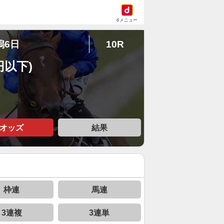
dメニュー
潟6日
10R
円以下)
オッズ
結果
枠連
馬連
3連複
3連単