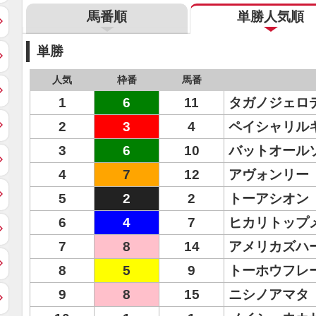
馬番順
単勝人気順
単勝
人気
枠番
馬番
1
6
11
タガノジェロ
2
3
4
ペイシャリル
3
6
10
バットオール
4
7
12
アヴォンリー
5
2
2
トーアシオン
6
4
7
ヒカリトップ
7
8
14
アメリカズハ
8
5
9
トーホウフレ
9
8
15
ニシノアマタ