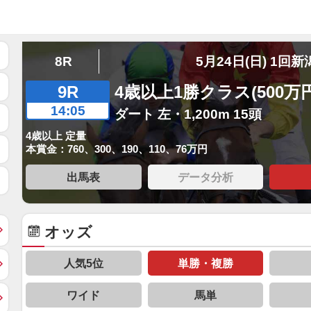
8R
5月24日(日) 1回新
9R
4歳以上1勝クラス(500万
14:05
ダート 左・1,200m 15頭
4歳以上 定量
本賞金：760、300、190、110、76万円
出馬表
データ分析
オッズ
人気5位
単勝・複勝
ワイド
馬単