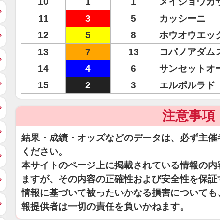
10
1
1
メイショウカ
11
3
5
カッシーニ
12
5
8
ホウオウエッ
13
7
13
コパノアダム
14
4
6
サンセットオ
15
2
3
エルポルラド
注意事項
結果・成績・オッズなどのデータは、必ず主催
ください。
本サイトのページ上に掲載されている情報の内
ますが、その内容の正確性および安全性を保証
情報に基づいて被ったいかなる損害についても
報提供者は一切の責任を負いかねます。