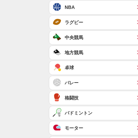
NBA
ラグビー
中央競馬
地方競馬
卓球
バレー
格闘技
バドミントン
モーター