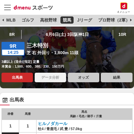
dメニュー
球
MLB
ゴルフ
高校野球
競馬
Jリーグ
プロ野球（2軍）
8R
6月6日(土) 3回阪神1日
10R
三木特別
9R
14:25
芝 右 外回り・1,800m 11頭
3歳以上 (混合)[指定] 定量
本賞金：1,500、600、380、230、150万円
出馬表
データ分析
オッズ
結果
出馬表
馬名
枠番
馬番
馬齢 / 毛色 / 騎手 / 斤量
ヒルノダカール
1
1
牡4 / 青鹿毛 / 武 豊 / 57.0kg