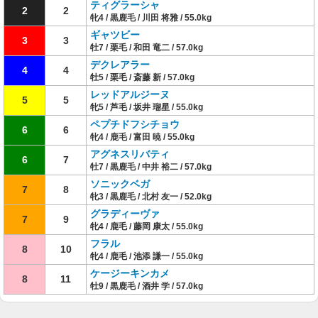
ティグラーシャ
2
2
牝4 / 黒鹿毛 / 川田 将雅 / 55.0kg
ギャツビー
3
3
牡7 / 栗毛 / 和田 竜二 / 57.0kg
デクレアラー
4
4
牡5 / 栗毛 / 斎藤 新 / 57.0kg
レッドアルジーヌ
5
5
牝5 / 芦毛 / 坂井 瑠星 / 55.0kg
ペプチドフシチョウ
6
6
牝4 / 鹿毛 / 富田 暁 / 55.0kg
アグネスリバティ
6
7
牡7 / 黒鹿毛 / 中井 裕二 / 57.0kg
ソニックベガ
7
8
牝3 / 黒鹿毛 / 北村 友一 / 52.0kg
グラディーヴァ
7
9
牝4 / 鹿毛 / 藤岡 康太 / 55.0kg
フラル
8
10
牝4 / 鹿毛 / 池添 謙一 / 55.0kg
ケージーキンカメ
8
11
牡9 / 黒鹿毛 / 酒井 学 / 57.0kg