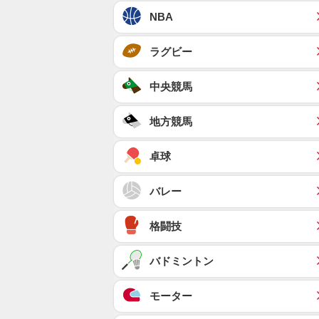
NBA
ラグビー
中央競馬
地方競馬
卓球
バレー
格闘技
バドミントン
モーター