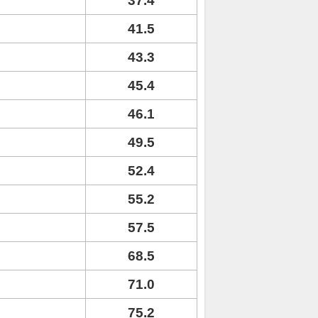
37.4
41.5
43.3
45.4
46.1
49.5
52.4
55.2
57.5
68.5
71.0
75.2