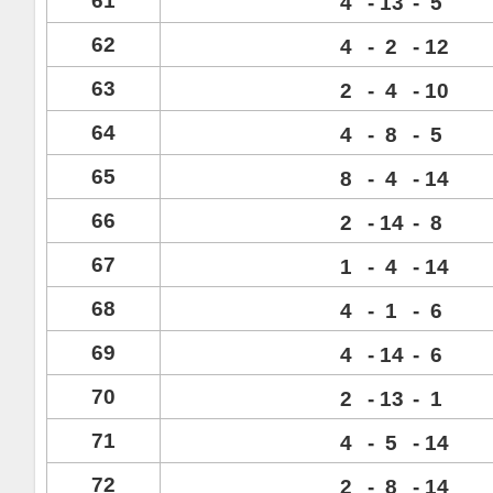
61
4
-
13
-
5
62
4
-
2
-
12
63
2
-
4
-
10
64
4
-
8
-
5
65
8
-
4
-
14
66
2
-
14
-
8
67
1
-
4
-
14
68
4
-
1
-
6
69
4
-
14
-
6
70
2
-
13
-
1
71
4
-
5
-
14
72
2
-
8
-
14