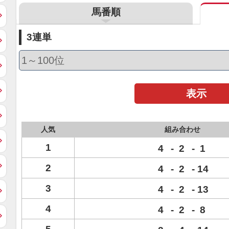
馬番順
3連単
表示
人気
組み合わせ
1
4
-
2
-
1
2
4
-
2
-
14
3
4
-
2
-
13
4
4
-
2
-
8