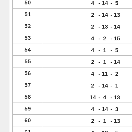
50
4
-
14
-
5
51
2
-
14
-
13
52
2
-
13
-
14
53
4
-
2
-
15
54
4
-
1
-
5
55
2
-
1
-
14
56
4
-
11
-
2
57
2
-
14
-
1
58
14
-
4
-
13
59
4
-
14
-
3
60
2
-
1
-
13