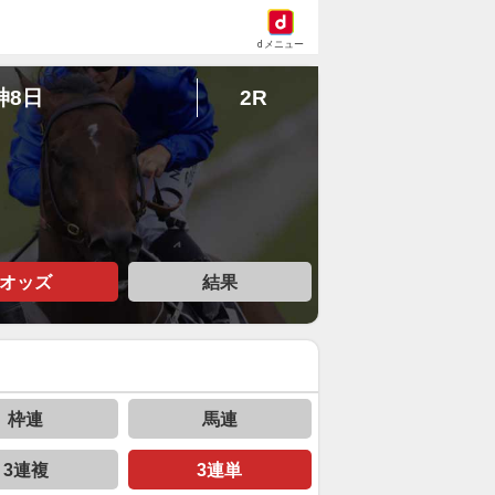
dメニュー
神8日
2R
オッズ
結果
枠連
馬連
3連複
3連単