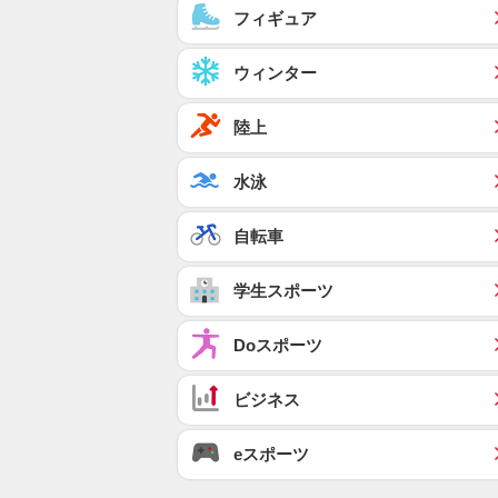
フィギュア
ウィンター
陸上
水泳
自転車
学生スポーツ
Doスポーツ
ビジネス
eスポーツ