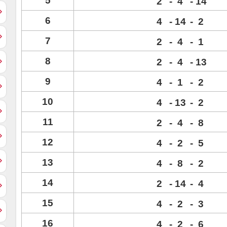
5
2
-
4
-
14
6
4
-
14
-
2
7
2
-
4
-
1
8
2
-
4
-
13
9
4
-
1
-
2
10
4
-
13
-
2
11
2
-
4
-
8
12
4
-
2
-
5
13
4
-
8
-
2
14
2
-
14
-
4
15
4
-
2
-
3
16
4
-
2
-
6