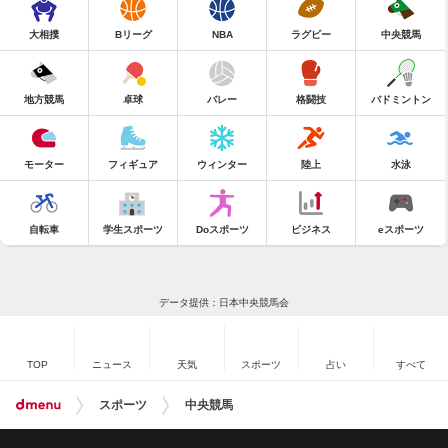
大相撲
Bリーグ
NBA
ラグビー
中央競馬
地方競馬
卓球
バレー
格闘技
バドミントン
モーター
フィギュア
ウィンター
陸上
水泳
自転車
学生スポーツ
Doスポーツ
ビジネス
eスポーツ
データ提供：日本中央競馬会
TOP
ニュース
天気
スポーツ
占い
すべて
スポーツ
中央競馬