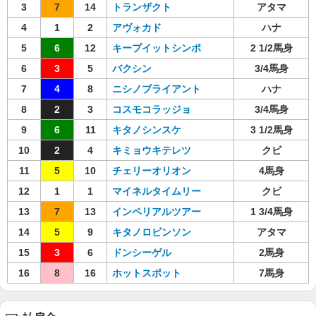
3
7
14
トランザクト
アタマ
4
1
2
アヴォカド
ハナ
5
6
12
キープイットシンポ
2 1/2馬身
6
3
5
バクシン
3/4馬身
7
4
8
ニシノブライアント
ハナ
8
2
3
コスモコラッジョ
3/4馬身
9
6
11
キタノシンスケ
3 1/2馬身
10
2
4
キミョウキテレツ
クビ
11
5
10
チェリーオリオン
4馬身
12
1
1
マイネルタイムリー
クビ
13
7
13
インペリアルツアー
1 3/4馬身
14
5
9
キタノロビンソン
アタマ
15
3
6
ドンシーゲル
2馬身
16
8
16
ホットスポット
7馬身