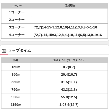
コーナー
通過順位
1コーナー
2コーナー
3コーナー
(*2,7)14-15-3,12,8,10(4,11)13,6,9-5-1-16
4コーナー
(*2,7)-14,15=3,12,8,4-(10,11)(6,5)13,9-1=16
ラップタイム
距離
通過タイム（ラップタイム）
150m
9.7(9.7)
350m
20.4(10.7)
550m
31.5(11.1)
750m
43.3(11.8)
950m
55.8(12.5)
1150m
1:08.5(12.7)