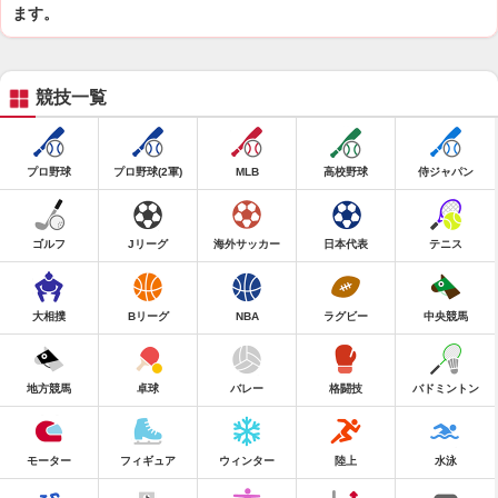
ます。
競技一覧
プロ野球
プロ野球(2軍)
MLB
高校野球
侍ジャパン
ゴルフ
Jリーグ
海外サッカー
日本代表
テニス
大相撲
Bリーグ
NBA
ラグビー
中央競馬
地方競馬
卓球
バレー
格闘技
バドミントン
モーター
フィギュア
ウィンター
陸上
水泳