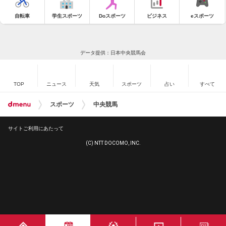
自転車
学生スポーツ
Doスポーツ
ビジネス
eスポーツ
データ提供：日本中央競馬会
TOP
ニュース
天気
スポーツ
占い
すべて
スポーツ
中央競馬
サイトご利用にあたって
(C) NTT DOCOMO, INC.