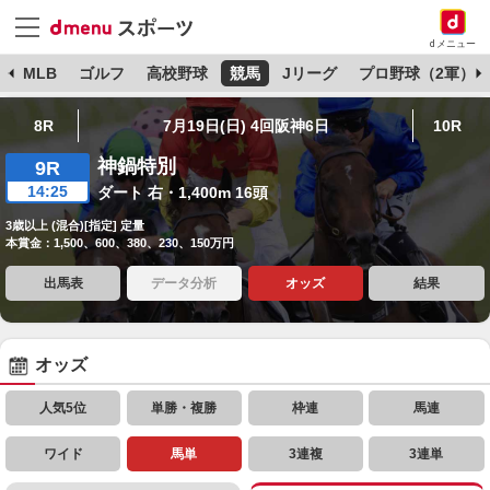
dメニュー
球
MLB
ゴルフ
高校野球
競馬
Jリーグ
プロ野球（2軍）
8R
7月19日(日) 4回阪神6日
10R
神鍋特別
9R
14:25
ダート 右・1,400m 16頭
3歳以上 (混合)[指定] 定量
本賞金：1,500、600、380、230、150万円
出馬表
データ分析
オッズ
結果
オッズ
人気5位
単勝・複勝
枠連
馬連
ワイド
馬単
3連複
3連単