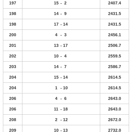
197
15
-
2
2407.4
198
14
-
9
2431.5
198
17
-
14
2431.5
200
4
-
3
2456.1
201
13
-
17
2506.7
202
10
-
4
2559.5
203
14
-
7
2586.7
204
15
-
14
2614.5
204
1
-
10
2614.5
206
4
-
6
2643.0
206
11
-
18
2643.0
208
2
-
12
2672.0
209
10
-
13
2732.0