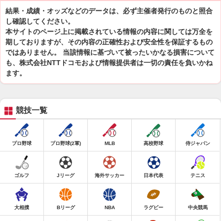
結果・成績・オッズなどのデータは、必ず主催者発行のものと照合
し確認してください。
本サイトのページ上に掲載されている情報の内容に関しては万全を
期しておりますが、その内容の正確性および安全性を保証するもの
ではありません。 当該情報に基づいて被ったいかなる損害について
も、株式会社NTTドコモおよび情報提供者は一切の責任を負いかね
ます。
競技一覧
プロ野球
プロ野球(2軍)
MLB
高校野球
侍ジャパン
ゴルフ
Jリーグ
海外サッカー
日本代表
テニス
大相撲
Bリーグ
NBA
ラグビー
中央競馬