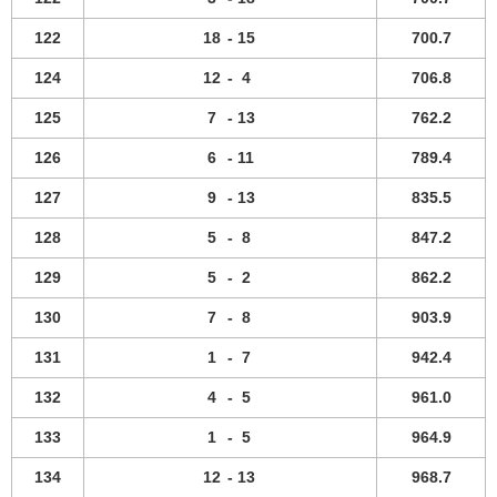
122
18
-
15
700.7
124
12
-
4
706.8
125
7
-
13
762.2
126
6
-
11
789.4
127
9
-
13
835.5
128
5
-
8
847.2
129
5
-
2
862.2
130
7
-
8
903.9
131
1
-
7
942.4
132
4
-
5
961.0
133
1
-
5
964.9
134
12
-
13
968.7