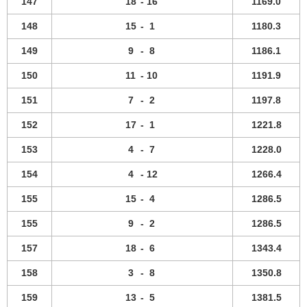
147
18
-
16
1169.0
148
15
-
1
1180.3
149
9
-
8
1186.1
150
11
-
10
1191.9
151
7
-
2
1197.8
152
17
-
1
1221.8
153
4
-
7
1228.0
154
4
-
12
1266.4
155
15
-
4
1286.5
155
9
-
2
1286.5
157
18
-
6
1343.4
158
3
-
8
1350.8
159
13
-
5
1381.5