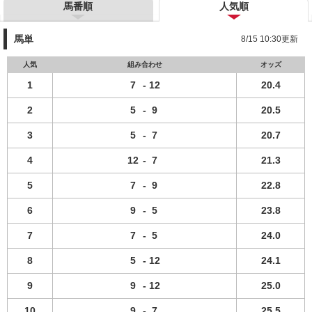
馬番順
人気順
馬単
8/15 10:30更新
人気
組み合わせ
オッズ
1
7
-
12
20.4
2
5
-
9
20.5
3
5
-
7
20.7
4
12
-
7
21.3
5
7
-
9
22.8
6
9
-
5
23.8
7
7
-
5
24.0
8
5
-
12
24.1
9
9
-
12
25.0
10
9
-
7
25.5