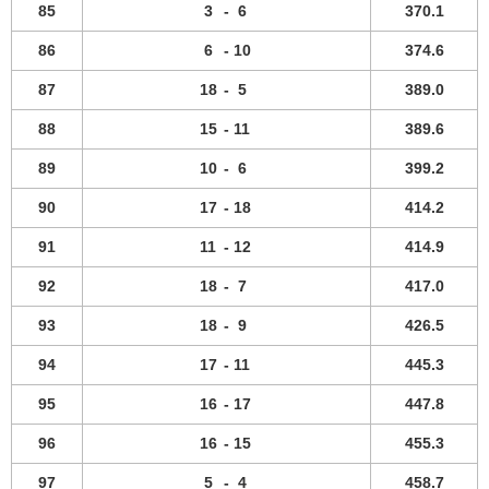
85
3
-
6
370.1
86
6
-
10
374.6
87
18
-
5
389.0
88
15
-
11
389.6
89
10
-
6
399.2
90
17
-
18
414.2
91
11
-
12
414.9
92
18
-
7
417.0
93
18
-
9
426.5
94
17
-
11
445.3
95
16
-
17
447.8
96
16
-
15
455.3
97
5
-
4
458.7