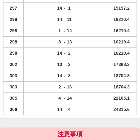
297
14
-
1
15197.2
298
14
-
11
16210.4
298
1
-
14
16210.4
298
8
-
13
16210.4
298
14
-
2
16210.4
302
13
-
2
17368.3
303
14
-
8
18704.3
303
2
-
16
18704.3
305
4
-
14
22105.1
306
14
-
4
24315.6
注意事項