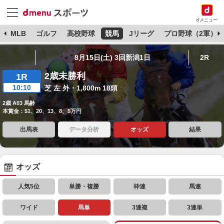
dメニュー
球
MLB
ゴルフ
高校野球
競馬
Jリーグ
プロ野球（2軍）
8月15日(土) 3回新潟1日
2R
2歳未勝利
1R
10:10
芝 左 外・1,800m 18頭
2歳 A03 馬齢
本賞金：51、20、13、8、5万円
出馬表
データ分析
オッズ
結果
オッズ
人気5位
単勝・複勝
枠連
馬連
ワイド
馬単
3連複
3連単