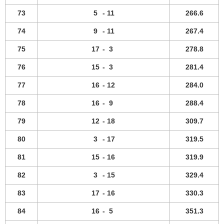
73
5
-
11
266.6
74
9
-
11
267.4
75
17
-
3
278.8
76
15
-
3
281.4
77
16
-
12
284.0
78
16
-
9
288.4
79
12
-
18
309.7
80
3
-
17
319.5
81
15
-
16
319.9
82
3
-
15
329.4
83
17
-
16
330.3
84
16
-
5
351.3