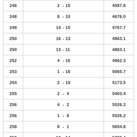
246
2
-
15
4587.8
248
8
-
10
4676.0
249
14
-
15
4767.7
250
16
-
13
4863.1
250
13
-
11
4863.1
252
4
-
16
4962.3
253
1
-
16
5065.7
254
2
-
10
5173.5
255
2
-
4
5403.4
256
4
-
2
5526.2
256
1
-
8
5526.2
258
8
-
1
5654.8