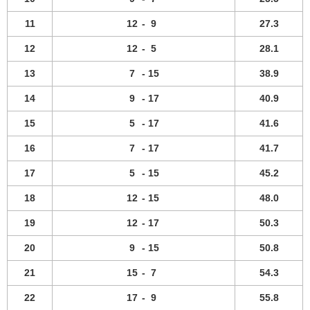
11
12
-
9
27.3
12
12
-
5
28.1
13
7
-
15
38.9
14
9
-
17
40.9
15
5
-
17
41.6
16
7
-
17
41.7
17
5
-
15
45.2
18
12
-
15
48.0
19
12
-
17
50.3
20
9
-
15
50.8
21
15
-
7
54.3
22
17
-
9
55.8