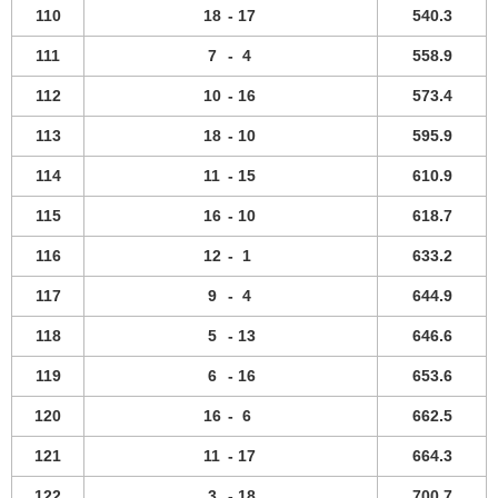
110
18
-
17
540.3
111
7
-
4
558.9
112
10
-
16
573.4
113
18
-
10
595.9
114
11
-
15
610.9
115
16
-
10
618.7
116
12
-
1
633.2
117
9
-
4
644.9
118
5
-
13
646.6
119
6
-
16
653.6
120
16
-
6
662.5
121
11
-
17
664.3
122
3
-
18
700.7