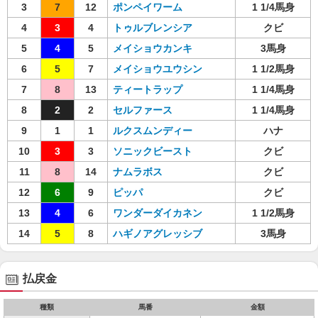
3
7
12
ポンペイワーム
1 1/4馬身
4
3
4
トゥルブレンシア
クビ
5
4
5
メイショウカンキ
3馬身
6
5
7
メイショウユウシン
1 1/2馬身
7
8
13
ティートラップ
1 1/4馬身
8
2
2
セルファース
1 1/4馬身
9
1
1
ルクスムンディー
ハナ
10
3
3
ソニックビースト
クビ
11
8
14
ナムラボス
クビ
12
6
9
ピッパ
クビ
13
4
6
ワンダーダイカネン
1 1/2馬身
14
5
8
ハギノアグレッシブ
3馬身
払戻金
種類
馬番
金額