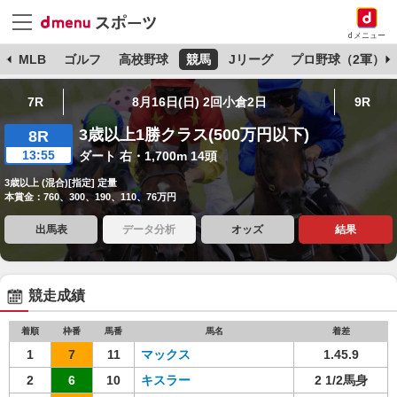
dメニュー
球
MLB
ゴルフ
高校野球
競馬
Jリーグ
プロ野球（2軍）
7R
8月16日(日) 2回小倉2日
9R
3歳以上1勝クラス(500万円以下)
8R
13:55
ダート 右・1,700m 14頭
3歳以上 (混合)[指定] 定量
本賞金：760、300、190、110、76万円
出馬表
データ分析
オッズ
結果
競走成績
着順
枠番
馬番
馬名
着差
1
7
11
マックス
1.45.9
2
6
10
キスラー
2 1/2馬身