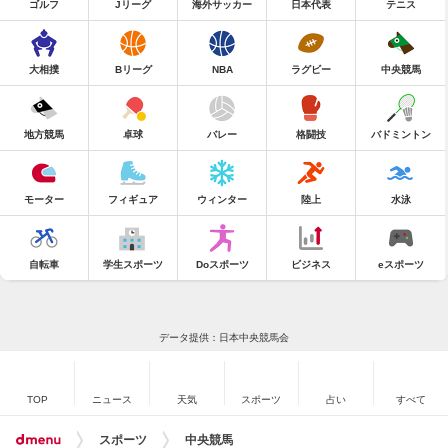
ゴルフ
Jリーグ
海外サッカー
日本代表
テニス
大相撲
Bリーグ
NBA
ラグビー
中央競馬
地方競馬
卓球
バレー
格闘技
バドミントン
モーター
フィギュア
ウィンター
陸上
水泳
自転車
学生スポーツ
Doスポーツ
ビジネス
eスポーツ
データ提供：日本中央競馬会
TOP
ニュース
天気
スポーツ
占い
すべて
スポーツ
中央競馬