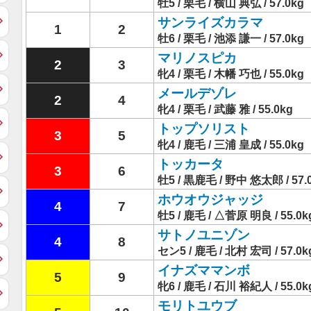
牡5 / 栗毛 / 横山 典弘 / 57.0kg
サンライズカラマ
1
2
牡6 / 栗毛 / 池添 謙一 / 57.0kg
マリノスピカ
2
3
牝4 / 栗毛 / 木幡 巧也 / 55.0kg
メールデゾレ
2
4
牝4 / 栗毛 / 武藤 雅 / 55.0kg
トップソリスト
3
5
牝4 / 鹿毛 / 三浦 皇成 / 55.0kg
トッカータ
3
6
牡5 / 黒鹿毛 / 野中 悠太郎 / 57.
ホウオウジャッジ
4
7
牡5 / 鹿毛 / △菅原 明良 / 55.0k
サトノユニゾン
4
8
セン5 / 鹿毛 / 北村 宏司 / 57.0k
イナズママンボ
5
9
牝6 / 鹿毛 / 石川 裕紀人 / 55.0k
モリトユウブ