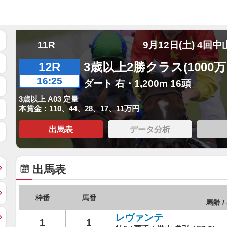
11R
9月12日(土) 4回中
12R
3歳以上2勝クラス(1000
16:25
ダート 右・1,200m 16頭
3歳以上 A03 定量
本賞金：110、44、28、17、11万円
出馬表
データ分析
出馬表
枠番
馬番
馬齢 /
レヴァンテ
1
1