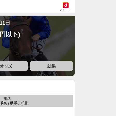
dメニュー
山1日
万円以下)
オッズ
結果
馬名
 毛色 / 騎手 / 斤量