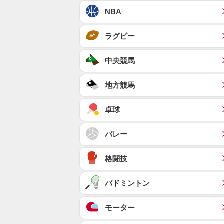
NBA
ラグビー
中央競馬
地方競馬
卓球
バレー
格闘技
バドミントン
モーター