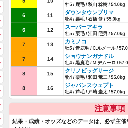
5
10
牡5 / 鹿毛 / 秋山 稔樹 / 54.0kg
ダウンタウンプリマ
6
11
牝4 / 栗毛 / 石橋 脩 / 55.0kg
スーパーアキラ
6
12
牡5 / 栗毛 / 江田 照男 / 57.0kg
カミノコ
7
13
牡5 / 青鹿毛 / C.ルメール / 57.0
ショウナンガナドル
7
14
牡4 / 黒鹿毛 / M.デムーロ / 57.
クリノビッグサージ
8
15
牝4 / 栗毛 / 和田 竜二 / 55.0kg
ジャパンスウェプト
8
16
牡4 / 芦毛 / 戸崎 圭太 / 57.0kg
注意事項
結果・成績・オッズなどのデータは、必ず主催