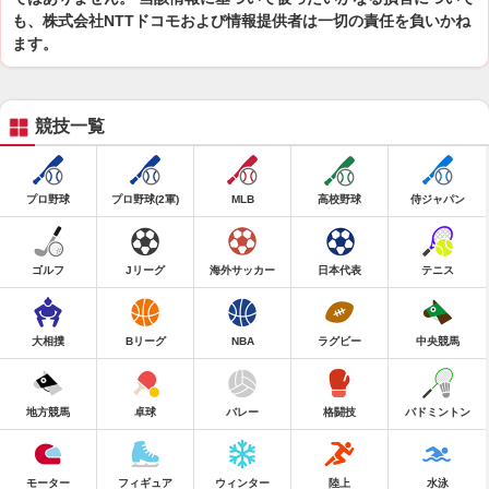
も、株式会社NTTドコモおよび情報提供者は一切の責任を負いかね
ます。
競技一覧
プロ野球
プロ野球(2軍)
MLB
高校野球
侍ジャパン
ゴルフ
Jリーグ
海外サッカー
日本代表
テニス
大相撲
Bリーグ
NBA
ラグビー
中央競馬
地方競馬
卓球
バレー
格闘技
バドミントン
モーター
フィギュア
ウィンター
陸上
水泳