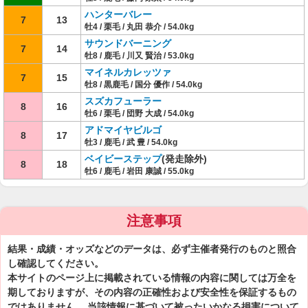
ハンターバレー
7
13
牡4 / 栗毛 / 丸田 恭介 / 54.0kg
サウンドバーニング
7
14
牡8 / 鹿毛 / 川又 賢治 / 53.0kg
マイネルカレッツァ
7
15
牡8 / 黒鹿毛 / 国分 優作 / 54.0kg
スズカフューラー
8
16
牡6 / 栗毛 / 団野 大成 / 54.0kg
アドマイヤビルゴ
8
17
牡3 / 鹿毛 / 武 豊 / 54.0kg
ベイビーステップ
(発走除外)
8
18
牡6 / 鹿毛 / 岩田 康誠 / 55.0kg
注意事項
結果・成績・オッズなどのデータは、必ず主催者発行のものと照合
し確認してください。
本サイトのページ上に掲載されている情報の内容に関しては万全を
期しておりますが、その内容の正確性および安全性を保証するもの
ではありません。 当該情報に基づいて被ったいかなる損害について