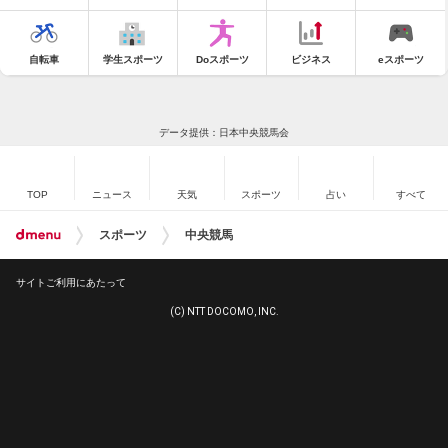
自転車
学生スポーツ
Doスポーツ
ビジネス
eスポーツ
データ提供：日本中央競馬会
TOP
ニュース
天気
スポーツ
占い
すべて
スポーツ
中央競馬
サイトご利用にあたって
(C) NTT DOCOMO, INC.