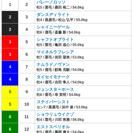
バレーノロッソ
1
2
牡5 / 栗毛 / 菱田 裕二 / 54.0kg
ダンスディライト
2
3
牡4 / 黒鹿毛 / 松山 弘平 / 55.0kg
シャイニーゲール
2
4
牡6 / 鹿毛 / 斎藤 新 / 54.0kg
シャフトオブライト
3
5
牡5 / 栗毛 / 亀田 温心 / 55.0kg
マイネルラフレシア
3
6
牡7 / 栗毛 / 岩田 望来 / 53.0kg
ナムラドノヴァン
4
7
牡5 / 鹿毛 / 鮫島 克駿 / 54.0kg
タイセイモナーク
4
8
牡4 / 鹿毛 / 吉田 隼人 / 54.0kg
ジュンスターホース
5
9
牡6 / 栗毛 / 幸 英明 / 54.0kg
ステイパーシスト
5
10
セン7 / 黒鹿毛 / 浜中 俊 / 53.0kg
ショウリュウイクゾ
6
11
牡4 / 栗毛 / 川田 将雅 / 56.0kg
エストスペリオル
6
12
牡5 / 鹿毛 / 藤岡 康太 / 54.0kg