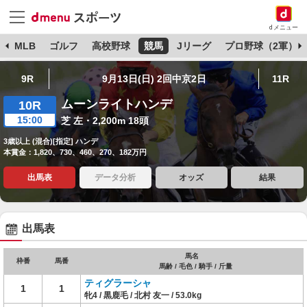
dメニュー
球
MLB
ゴルフ
高校野球
競馬
Jリーグ
プロ野球（2軍）
9R
9月13日(日) 2回中京2日
11R
ムーンライトハンデ
10R
15:00
芝 左・2,200m 18頭
3歳以上 (混合)[指定] ハンデ
本賞金：1,820、730、460、270、182万円
出馬表
データ分析
オッズ
結果
出馬表
馬名
枠番
馬番
馬齢 / 毛色 / 騎手 / 斤量
ティグラーシャ
1
1
牝4 / 黒鹿毛 / 北村 友一 / 53.0kg