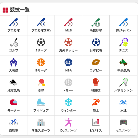
競技一覧
プロ野球
プロ野球(2軍)
MLB
高校野球
侍ジャパン
ゴルフ
Jリーグ
海外サッカー
日本代表
テニス
大相撲
Bリーグ
NBA
ラグビー
中央競馬
地方競馬
卓球
バレー
格闘技
バドミントン
モーター
フィギュア
ウィンター
陸上
水泳
自転車
学生スポーツ
Doスポーツ
ビジネス
eスポーツ