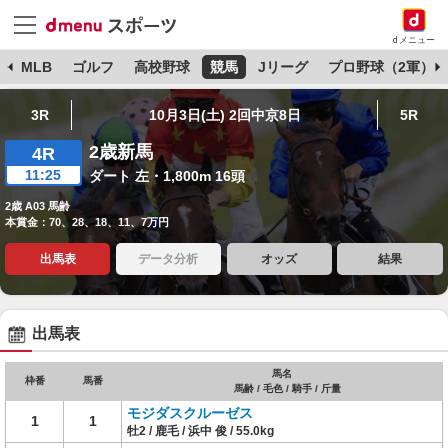
dメニュー
球
MLB
ゴルフ
高校野球
競馬
Jリーグ
プロ野球（2軍）
3R
10月3日(土) 2回中京8日
5R
2歳新馬
4R
11:25
ダート 左・1,800m 16頭
2歳 A03 馬齢
本賞金：70、28、18、11、7万円
出馬表
データ分析
オッズ
結果
出馬表
馬名
枠番
馬番
馬齢 / 毛色 / 騎手 / 斤量
モジダスクルーゼス
1
1
牡2 / 鹿毛 / 浜中 俊 / 55.0kg