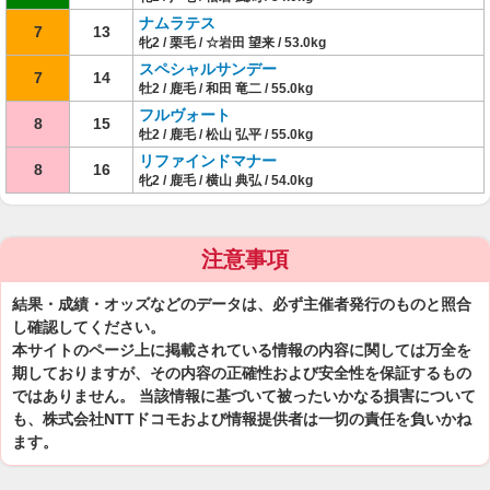
ナムラテス
7
13
牝2 / 栗毛 / ☆岩田 望来 / 53.0kg
スペシャルサンデー
7
14
牡2 / 鹿毛 / 和田 竜二 / 55.0kg
フルヴォート
8
15
牡2 / 鹿毛 / 松山 弘平 / 55.0kg
リファインドマナー
8
16
牝2 / 鹿毛 / 横山 典弘 / 54.0kg
注意事項
結果・成績・オッズなどのデータは、必ず主催者発行のものと照合
し確認してください。
本サイトのページ上に掲載されている情報の内容に関しては万全を
期しておりますが、その内容の正確性および安全性を保証するもの
ではありません。 当該情報に基づいて被ったいかなる損害について
も、株式会社NTTドコモおよび情報提供者は一切の責任を負いかね
ます。