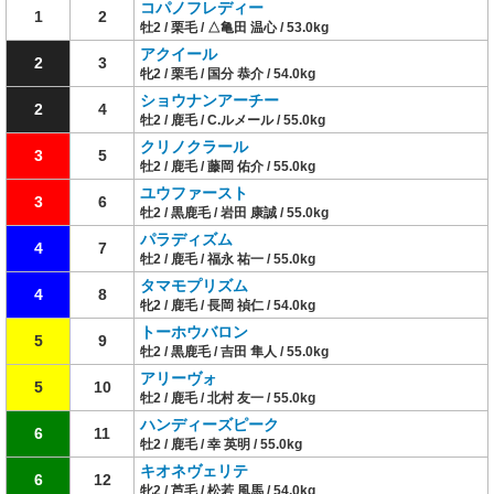
コパノフレディー
1
2
牡2 / 栗毛 / △亀田 温心 / 53.0kg
アクイール
2
3
牝2 / 栗毛 / 国分 恭介 / 54.0kg
ショウナンアーチー
2
4
牡2 / 鹿毛 / C.ルメール / 55.0kg
クリノクラール
3
5
牡2 / 鹿毛 / 藤岡 佑介 / 55.0kg
ユウファースト
3
6
牡2 / 黒鹿毛 / 岩田 康誠 / 55.0kg
パラディズム
4
7
牡2 / 鹿毛 / 福永 祐一 / 55.0kg
タマモプリズム
4
8
牝2 / 鹿毛 / 長岡 禎仁 / 54.0kg
トーホウバロン
5
9
牡2 / 黒鹿毛 / 吉田 隼人 / 55.0kg
アリーヴォ
5
10
牡2 / 鹿毛 / 北村 友一 / 55.0kg
ハンディーズピーク
6
11
牡2 / 鹿毛 / 幸 英明 / 55.0kg
キオネヴェリテ
6
12
牝2 / 芦毛 / 松若 風馬 / 54.0kg