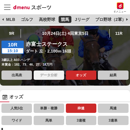
dメニュー
球
MLB
ゴルフ
高校野球
競馬
Jリーグ
プロ野球（2軍）
9R
10月24日(土) 4回東京5日
11R
赤富士ステークス
10R
15:10
ダート 左・2,100m 16頭
3歳以上 A03 ハンデ
本賞金：182、73、46、27、18万円
出馬表
データ分析
オッズ
結果
オッズ
人気5位
単勝・複勝
枠連
馬連
ワイド
馬単
3連複
3連単