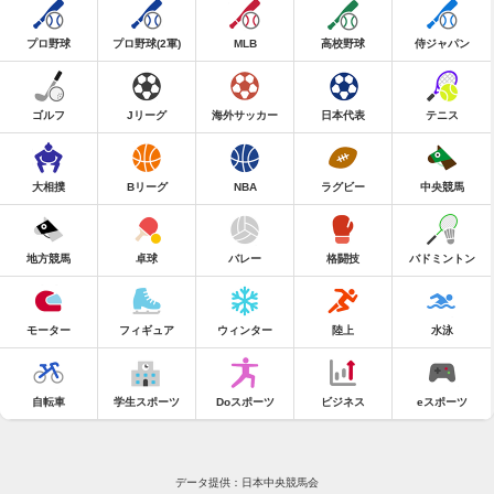
プロ野球
プロ野球(2軍)
MLB
高校野球
侍ジャパン
ゴルフ
Jリーグ
海外サッカー
日本代表
テニス
大相撲
Bリーグ
NBA
ラグビー
中央競馬
地方競馬
卓球
バレー
格闘技
バドミントン
モーター
フィギュア
ウィンター
陸上
水泳
自転車
学生スポーツ
Doスポーツ
ビジネス
eスポーツ
データ提供：日本中央競馬会