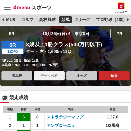
dメニュー
球
MLB
ゴルフ
高校野球
競馬
Jリーグ
プロ野球（2軍）
5R
10月25日(日) 4回東京6日
7R
3歳以上1勝クラス(500万円以下)
6R
12:45
ダート 左・1,600m 13頭
3歳以上 (混合)[指定] 定量
本賞金：760、300、190、110、76万円
出馬表
データ分析
オッズ
結果
競走成績
着順
枠番
馬番
馬名
着差
1
6
8
ストラテジーマップ
1.37.8
2
1
1
アンブローニュ
1/2馬身