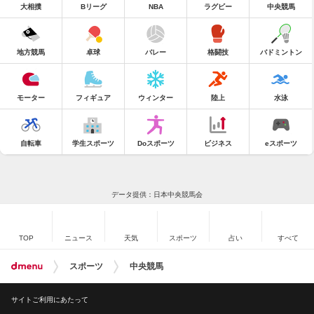
大相撲
Bリーグ
NBA
ラグビー
中央競馬
地方競馬
卓球
バレー
格闘技
バドミントン
モーター
フィギュア
ウィンター
陸上
水泳
自転車
学生スポーツ
Doスポーツ
ビジネス
eスポーツ
データ提供：日本中央競馬会
TOP
ニュース
天気
スポーツ
占い
すべて
スポーツ
中央競馬
サイトご利用にあたって