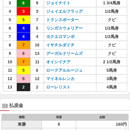
3
6
9
ジョイナイト
1 3/4馬身
4
3
3
ジェイエルフラッグ
1/2馬身
5
5
7
トランスポーター
クビ
6
4
5
リンガスウォリアー
1/2馬身
7
4
4
ヨクエロマンボ
1/2馬身
8
7
10
イサチルダイチ
クビ
9
8
13
グーガルドリームズ
クビ
10
7
11
オイシイナア
2 1/2馬身
11
5
6
ロークアルルージュ
5馬身
12
8
12
マイネルレンカ
3馬身
13
2
2
ローレリスト
4馬身
払戻金
種類
馬番
金額
単勝
8
160円