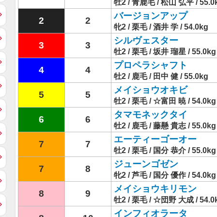
牡2 / 青鹿毛 / 松山 弘平 / 55.0
バージョンアップ
2
2
牝2 / 栗毛 / 酒井 学 / 54.0kg
シルヴェスター
3
3
牡2 / 栗毛 / 坂井 瑠星 / 55.0kg
プロペラシャフト
4
4
牡2 / 鹿毛 / 田中 健 / 55.0kg
メイショウオキビ
5
5
牡2 / 栗毛 / ☆富田 暁 / 54.0kg
タマモネックタイ
6
6
牡2 / 鹿毛 / 藤懸 貴志 / 55.0kg
エーティーゴーオー
7
7
牡2 / 栗毛 / 国分 恭介 / 55.0kg
ジューンゴゼン
7
8
牝2 / 芦毛 / 国分 優作 / 54.0kg
メイショウキリモン
8
9
牡2 / 栗毛 / ☆団野 大成 / 54.0
インフィオラータ