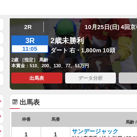
2R
10月25日(日) 4回
3R
2歳未勝利
11:05
ダート 右・1,800m 10頭
2歳 ［指定］ 馬齢
本賞金：510、200、130、77、51万円
出馬表
データ分析
出馬表
枠番
馬番
馬齢 /
サンデージャック
1
1