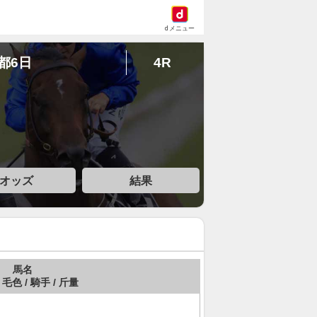
dメニュー
京都6日
4R
オッズ
結果
馬名
 毛色 / 騎手 / 斤量