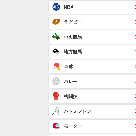
NBA
ラグビー
中央競馬
地方競馬
卓球
バレー
格闘技
バドミントン
モーター