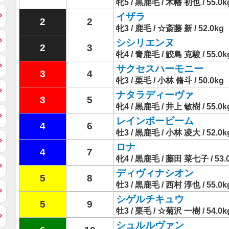
牝5 / 黒鹿毛 / 木幡 初也 / 55.0k
イザラ
2
2
牝3 / 鹿毛 / ☆斎藤 新 / 52.0kg
シシリエンヌ
2
3
牝4 / 青鹿毛 / 鮫島 克駿 / 55.0k
サクセスハーモニー
3
4
牝3 / 栗毛 / 小林 脩斗 / 50.0kg
ナタラディーヴァ
3
5
牝4 / 黒鹿毛 / 井上 敏樹 / 55.0k
レインボービーム
4
6
牡3 / 黒鹿毛 / 小林 凌大 / 52.0k
ロナ
4
7
牝4 / 黒鹿毛 / 藤田 菜七子 / 53.
ディヴィナシオン
5
8
牡3 / 黒鹿毛 / 西村 淳也 / 55.0k
シゲルチキュウ
5
9
牡3 / 栗毛 / ☆菊沢 一樹 / 54.0k
シュルルヴァン