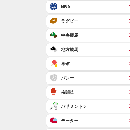
NBA
ラグビー
中央競馬
地方競馬
卓球
バレー
格闘技
バドミントン
モーター