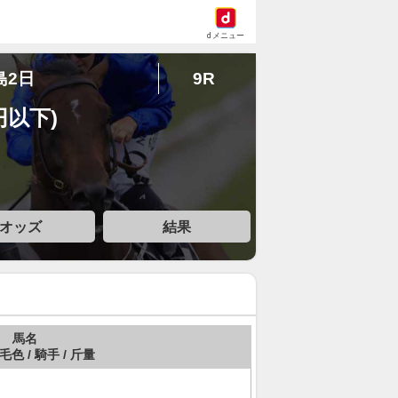
dメニュー
島2日
9R
円以下)
オッズ
結果
馬名
 毛色 / 騎手 / 斤量