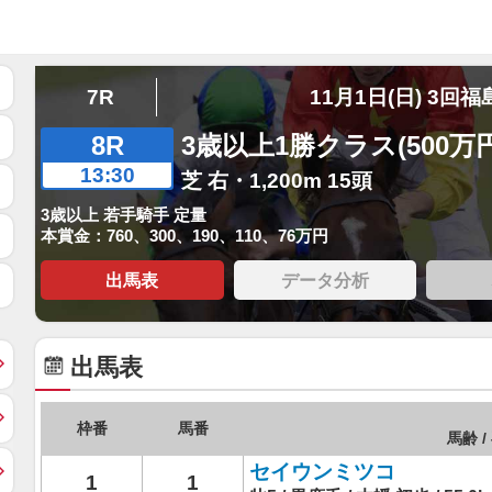
7R
11月1日(日) 3回福
8R
3歳以上1勝クラス(500万
13:30
芝 右・1,200m 15頭
3歳以上 若手騎手 定量
本賞金：760、300、190、110、76万円
出馬表
データ分析
出馬表
枠番
馬番
馬齢 /
セイウンミツコ
1
1