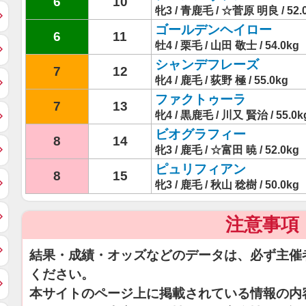
6
10
牝3 / 青鹿毛 / ☆菅原 明良 / 52.
ゴールデンヘイロー
6
11
牡4 / 栗毛 / 山田 敬士 / 54.0kg
シャンデフレーズ
7
12
牝4 / 鹿毛 / 荻野 極 / 55.0kg
ファクトゥーラ
7
13
牝4 / 黒鹿毛 / 川又 賢治 / 55.0k
ビオグラフィー
8
14
牝3 / 鹿毛 / ☆富田 暁 / 52.0kg
ピュリフィアン
8
15
牝3 / 鹿毛 / 秋山 稔樹 / 50.0kg
注意事項
結果・成績・オッズなどのデータは、必ず主催
ください。
本サイトのページ上に掲載されている情報の内