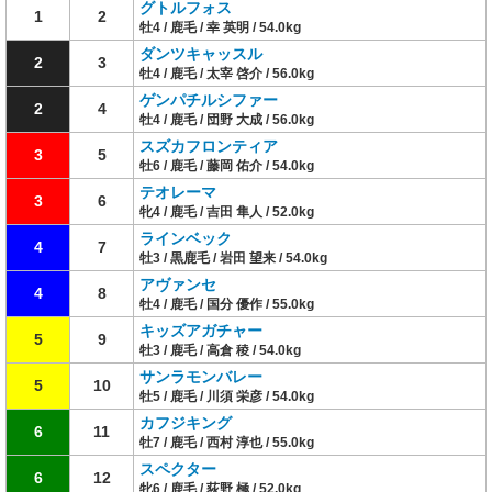
グトルフォス
1
2
牡4 / 鹿毛 / 幸 英明 / 54.0kg
ダンツキャッスル
2
3
牡4 / 鹿毛 / 太宰 啓介 / 56.0kg
ゲンパチルシファー
2
4
牡4 / 鹿毛 / 団野 大成 / 56.0kg
スズカフロンティア
3
5
牡6 / 鹿毛 / 藤岡 佑介 / 54.0kg
テオレーマ
3
6
牝4 / 鹿毛 / 吉田 隼人 / 52.0kg
ラインベック
4
7
牡3 / 黒鹿毛 / 岩田 望来 / 54.0kg
アヴァンセ
4
8
牡4 / 鹿毛 / 国分 優作 / 55.0kg
キッズアガチャー
5
9
牡3 / 鹿毛 / 高倉 稜 / 54.0kg
サンラモンバレー
5
10
牡5 / 鹿毛 / 川須 栄彦 / 54.0kg
カフジキング
6
11
牡7 / 鹿毛 / 西村 淳也 / 55.0kg
スペクター
6
12
牝6 / 鹿毛 / 荻野 極 / 52.0kg