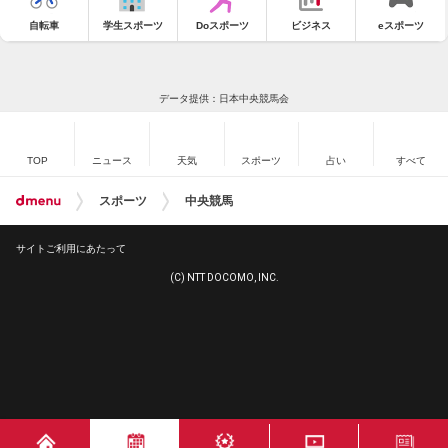
自転車
学生スポーツ
Doスポーツ
ビジネス
eスポーツ
データ提供：日本中央競馬会
TOP
ニュース
天気
スポーツ
占い
すべて
スポーツ
中央競馬
サイトご利用にあたって
(C) NTT DOCOMO, INC.