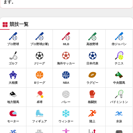
ます。
競技一覧
プロ野球
プロ野球(2軍)
MLB
高校野球
侍ジャパン
ゴルフ
Jリーグ
海外サッカー
日本代表
テニス
大相撲
Bリーグ
NBA
ラグビー
中央競馬
地方競馬
卓球
バレー
格闘技
バドミントン
モーター
フィギュア
ウィンター
陸上
水泳