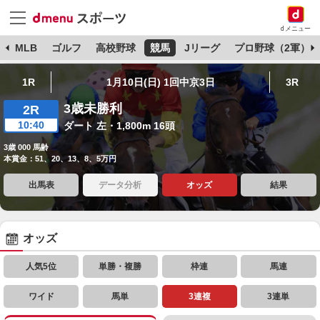
dメニュー
球
MLB
ゴルフ
高校野球
競馬
Jリーグ
プロ野球（2軍）
1R
1月10日(日) 1回中京3日
3R
3歳未勝利
2R
10:40
ダート 左・1,800m 16頭
3歳 000 馬齢
本賞金：51、20、13、8、5万円
出馬表
データ分析
オッズ
結果
オッズ
人気5位
単勝・複勝
枠連
馬連
ワイド
馬単
3連複
3連単