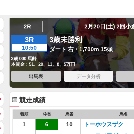
2R
2月20日(土) 2回小
3R
3歳未勝利
10:50
ダート 右・1,700m 15頭
3歳 000 馬齢
本賞金：51、20、13、8、5万円
出馬表
データ分析
競走成績
着順
枠番
馬番
馬名
1
6
10
トーホウスザク