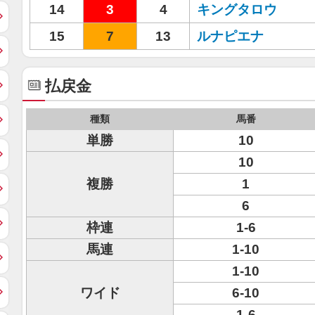
14
3
4
キングタロウ
15
7
13
ルナピエナ
払戻金
種類
馬番
単勝
10
10
複勝
1
6
枠連
1-6
馬連
1-10
1-10
ワイド
6-10
1-6