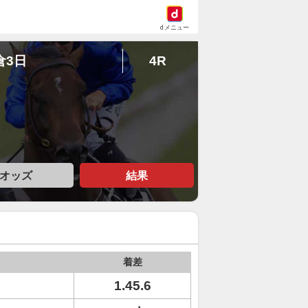
dメニュー
倉3日
4R
オッズ
結果
着差
1.45.6