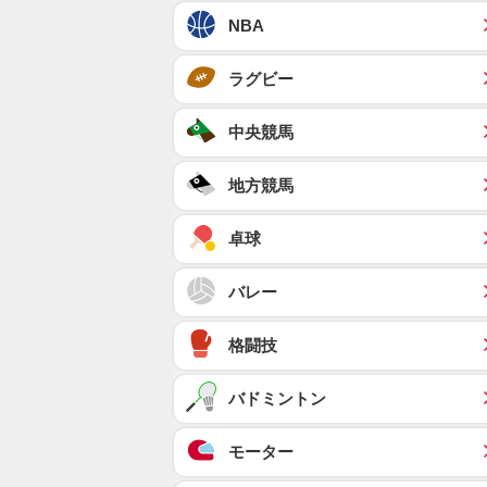
NBA
ラグビー
中央競馬
地方競馬
卓球
バレー
格闘技
バドミントン
モーター