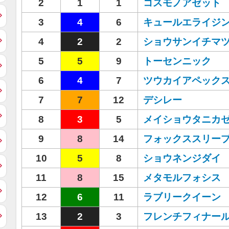
2
1
1
コスモノアゼット
3
4
6
キュールエライジ
4
2
2
ショウサンイチマ
5
5
9
トーセンニック
6
4
7
ツウカイアペック
7
7
12
デシレー
8
3
5
メイショウタニカ
9
8
14
フォックススリー
10
5
8
ショウネンジダイ
11
8
15
メタモルフォシス
12
6
11
ラブリークイーン
13
2
3
フレンチフィナー