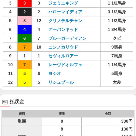
3
3
3
ジェミニキング
1 1/2馬身
4
2
2
ハローマイディア
3 1/2馬身
5
8
12
クリノテルチャン
1 1/2馬身
6
4
4
アーバンキッド
1 3/4馬身
7
6
7
ブルーガーディアン
クビ
8
7
10
ニシノカリウド
9馬身
9
1
1
セヴィルロアー
7馬身
10
7
9
レーヴドオルフェ
1 1/4馬身
11
5
6
ヨシオ
5馬身
12
5
5
リシュブール
大差
払戻金
種類
馬番
金額
単勝
8
330円
8
130円