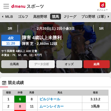
dメニュー
球
MLB
ゴルフ
高校野球
競馬
Jリーグ
プロ野球（2軍）
3R
2月20日(土) 2回小倉3日
5R
障害 4歳以上未勝利
4R
11:20
障害 芝・2,860m 12頭
サラ系障害 4歳以上 A00 定量
本賞金：79、32、20、12、8万円
出馬表
データ分析
オッズ
結果
競走成績
着順
枠番
馬番
馬名
着差
1
6
8
ビルジキール
3.13.2
2
8
11
ムーンレイカー
3馬身