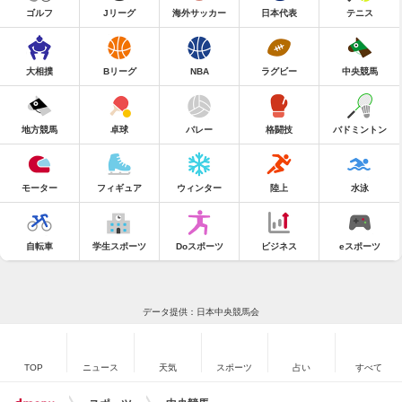
ゴルフ
Jリーグ
海外サッカー
日本代表
テニス
大相撲
Bリーグ
NBA
ラグビー
中央競馬
地方競馬
卓球
バレー
格闘技
バドミントン
モーター
フィギュア
ウィンター
陸上
水泳
自転車
学生スポーツ
Doスポーツ
ビジネス
eスポーツ
データ提供：日本中央競馬会
TOP
ニュース
天気
スポーツ
占い
すべて