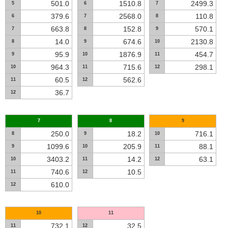
501.0
1510.8
2499.3
5
6
7
379.6
2568.0
110.8
6
7
8
663.8
152.8
570.1
7
8
9
14.0
674.6
2130.8
8
9
10
95.9
1876.9
454.7
9
10
11
964.3
715.6
298.1
10
11
12
60.5
562.6
11
12
36.7
12
7
8
9
250.0
18.2
716.1
8
9
10
1099.6
205.9
88.1
9
10
11
3403.2
14.2
63.1
10
11
12
740.6
10.5
11
12
610.0
12
10
11
732.1
32.5
11
12