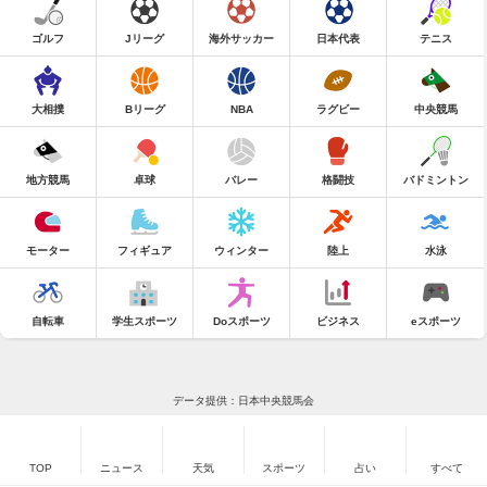
ゴルフ
Jリーグ
海外サッカー
日本代表
テニス
大相撲
Bリーグ
NBA
ラグビー
中央競馬
地方競馬
卓球
バレー
格闘技
バドミントン
モーター
フィギュア
ウィンター
陸上
水泳
自転車
学生スポーツ
Doスポーツ
ビジネス
eスポーツ
データ提供：日本中央競馬会
TOP
ニュース
天気
スポーツ
占い
すべて