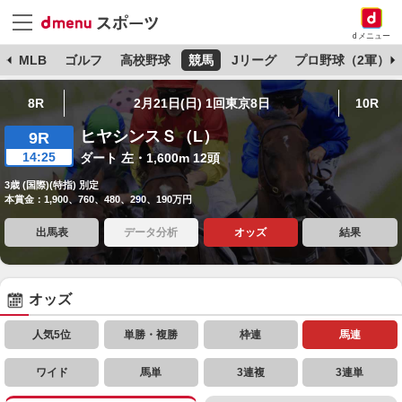
dメニュー
球
MLB
ゴルフ
高校野球
競馬
Jリーグ
プロ野球（2軍）
8R
2月21日(日) 1回東京8日
10R
ヒヤシンスＳ（L）
9R
14:25
ダート 左・1,600m 12頭
3歳 (国際)(特指) 別定
本賞金：1,900、760、480、290、190万円
出馬表
データ分析
オッズ
結果
オッズ
人気5位
単勝・複勝
枠連
馬連
ワイド
馬単
3連複
3連単