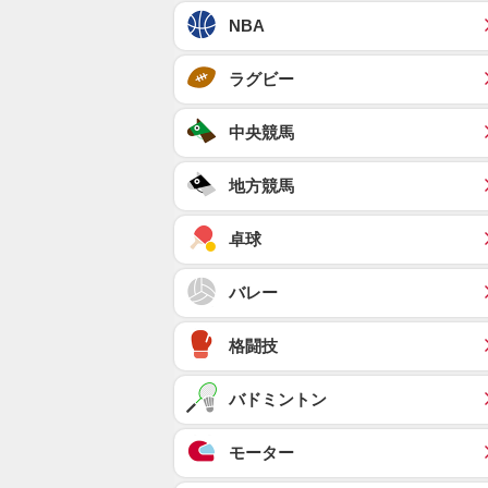
NBA
ラグビー
中央競馬
地方競馬
卓球
バレー
格闘技
バドミントン
モーター