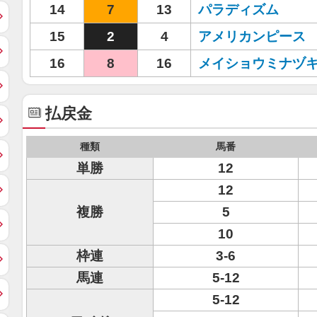
14
7
13
パラディズム
15
2
4
アメリカンピース
16
8
16
メイショウミナヅ
払戻金
種類
馬番
単勝
12
12
複勝
5
10
枠連
3-6
馬連
5-12
5-12