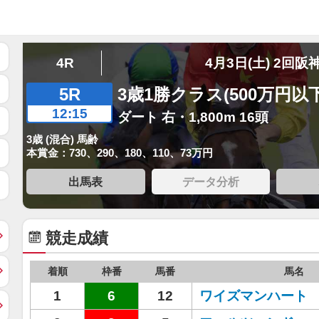
4R
4月3日(土) 2回阪
5R
3歳1勝クラス(500万円以下
12:15
ダート 右・1,800m 16頭
3歳 (混合) 馬齢
本賞金：730、290、180、110、73万円
出馬表
データ分析
競走成績
着順
枠番
馬番
馬名
1
6
12
ワイズマンハート