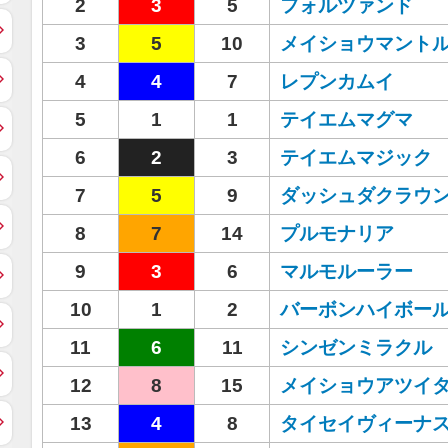
2
3
5
フォルツァンド
3
5
10
メイショウマント
4
4
7
レプンカムイ
5
1
1
テイエムマグマ
6
2
3
テイエムマジック
7
5
9
ダッシュダクラウ
8
7
14
プルモナリア
9
3
6
マルモルーラー
10
1
2
バーボンハイボー
11
6
11
シンゼンミラクル
12
8
15
メイショウアツイ
13
4
8
タイセイヴィーナ