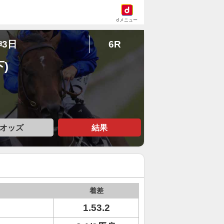
dメニュー
神3日
6R
)
オッズ
結果
着差
1.53.2