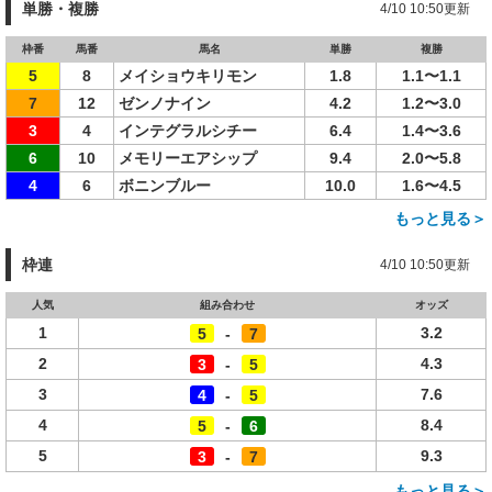
単勝・複勝
4/10 10:50更新
枠番
馬番
馬名
単勝
複勝
5
8
メイショウキリモン
1.8
1.1〜1.1
7
12
ゼンノナイン
4.2
1.2〜3.0
3
4
インテグラルシチー
6.4
1.4〜3.6
6
10
メモリーエアシップ
9.4
2.0〜5.8
4
6
ボニンブルー
10.0
1.6〜4.5
もっと見る＞
枠連
4/10 10:50更新
人気
組み合わせ
オッズ
1
3.2
5
-
7
2
4.3
3
-
5
3
7.6
4
-
5
4
8.4
5
-
6
5
9.3
3
-
7
もっと見る＞