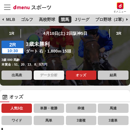
dメニュー
球
MLB
ゴルフ
高校野球
競馬
Jリーグ
プロ野球（2軍）
1R
4月10日(土) 2回阪神5日
3R
3歳未勝利
2R
10:30
ダート 右・1,800m 15頭
3歳 000 馬齢
本賞金：51、20、13、8、5万円
出馬表
データ分析
オッズ
結果
オッズ
人気5位
単勝・複勝
枠連
馬連
ワイド
馬単
3連複
3連単