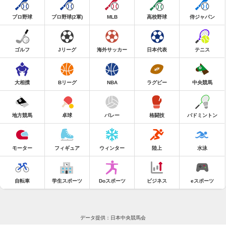
プロ野球
プロ野球(2軍)
MLB
高校野球
侍ジャパン
ゴルフ
Jリーグ
海外サッカー
日本代表
テニス
大相撲
Bリーグ
NBA
ラグビー
中央競馬
地方競馬
卓球
バレー
格闘技
バドミントン
モーター
フィギュア
ウィンター
陸上
水泳
自転車
学生スポーツ
Doスポーツ
ビジネス
eスポーツ
データ提供：日本中央競馬会