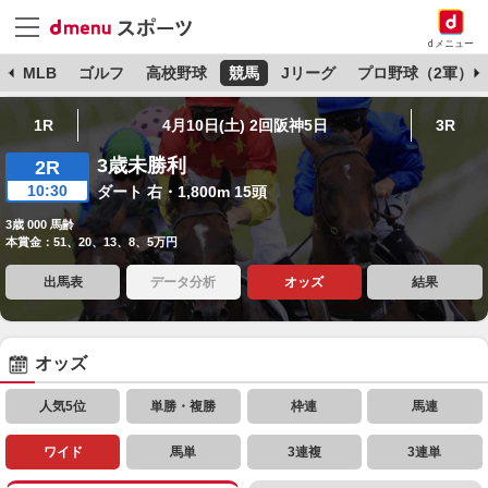
dメニュー
球
MLB
ゴルフ
高校野球
競馬
Jリーグ
プロ野球（2軍）
1R
4月10日(土) 2回阪神5日
3R
3歳未勝利
2R
10:30
ダート 右・1,800m 15頭
3歳 000 馬齢
本賞金：51、20、13、8、5万円
出馬表
データ分析
オッズ
結果
オッズ
人気5位
単勝・複勝
枠連
馬連
ワイド
馬単
3連複
3連単