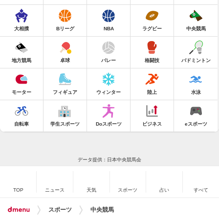
大相撲
Bリーグ
NBA
ラグビー
中央競馬
地方競馬
卓球
バレー
格闘技
バドミントン
モーター
フィギュア
ウィンター
陸上
水泳
自転車
学生スポーツ
Doスポーツ
ビジネス
eスポーツ
データ提供：日本中央競馬会
TOP
ニュース
天気
スポーツ
占い
すべて
スポーツ
中央競馬