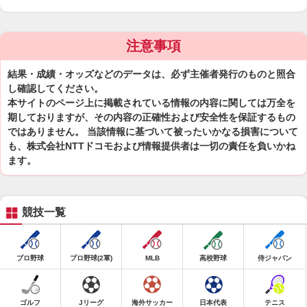
注意事項
結果・成績・オッズなどのデータは、必ず主催者発行のものと照合
し確認してください。
本サイトのページ上に掲載されている情報の内容に関しては万全を
期しておりますが、その内容の正確性および安全性を保証するもの
ではありません。 当該情報に基づいて被ったいかなる損害について
も、株式会社NTTドコモおよび情報提供者は一切の責任を負いかね
ます。
競技一覧
プロ野球
プロ野球(2軍)
MLB
高校野球
侍ジャパン
ゴルフ
Jリーグ
海外サッカー
日本代表
テニス