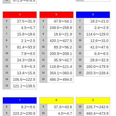
971.5〜978.5
15
4
5
6
27.5〜31.9
47.8〜54.1
18.2〜21.0
5
6
7
4.5〜5.7
248.6〜258.8
2.4〜2.9
6
7
8
15.8〜18.6
18.6〜21.9
114.6〜129.0
7
8
9
2.1〜2.5
420.1〜427.5
12.6〜15.0
8
9
10
81.4〜93.9
89.3〜96.2
41.5〜47.6
9
10
11
7.8〜9.5
200.9〜208.1
6.4〜8.5
10
11
12
24.3〜28.6
35.9〜42.7
28.6〜32.9
11
12
13
3.9〜5.3
116.8〜121.4
160.0〜179.9
12
13
14
13.4〜15.8
354.1〜360.0
203.3〜228.4
13
14
15
106.6〜122.9
486.3〜494.0
14
15
121.1〜139.5
15
7
8
9
8.2〜9.6
37.3〜43.8
226.7〜242.6
8
9
10
223.2〜230.9
4.0〜4.7
460.4〜473.9
9
10
11