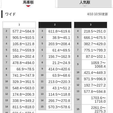
馬番順
人気順
ワイド
4/10 10:50更新
1
2
3
577.2〜584.9
611.8〜619.6
218.5〜251.0
2
3
4
905.5〜910.5
38.9〜45.1
666.1〜675.5
3
4
5
105.8〜121.8
203.9〜208.4
382.7〜429.0
4
5
6
551.7〜559.9
61.4〜69.5
775.1〜799.3
5
6
7
180.4〜202.4
156.7〜162.9
87.0〜102.1
6
7
8
478.8〜494.0
21.2〜24.9
1059.7〜
7
8
9
1068.4
66.9〜78.5
414.0〜420.6
8
9
421.4〜449.3
10
741.3〜747.9
63.9〜68.6
9
10
971.9〜996.9
11
329.3〜351.5
213.0〜220.3
10
11
192.7〜227.2
12
548.4〜563.0
43.1〜51.2
11
12
577.8〜594.8
13
174.8〜206.3
114.5〜118.8
12
13
1703.6〜
14
338.9〜349.2
266.7〜270.8
13
14
1716.0
811.5〜818.0
570.3〜578.6
14
15
2261.0〜
15
2275.3