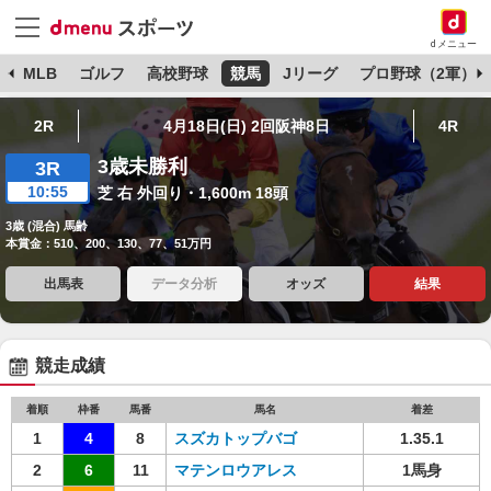
dメニュー
球
MLB
ゴルフ
高校野球
競馬
Jリーグ
プロ野球（2軍）
2R
4月18日(日) 2回阪神8日
4R
3歳未勝利
3R
10:55
芝 右 外回り・1,600m 18頭
3歳 (混合) 馬齢
本賞金：510、200、130、77、51万円
出馬表
データ分析
オッズ
結果
競走成績
着順
枠番
馬番
馬名
着差
1
4
8
スズカトップバゴ
1.35.1
2
6
11
マテンロウアレス
1馬身