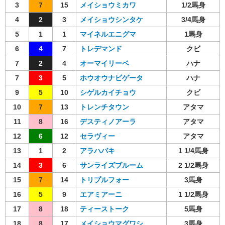
3
7
15
メイショウミカワ
1/2馬身
4
2
3
メイショウシンタケ
3/4馬身
5
1
1
マイネルエニグマ
1馬身
6
4
7
トレデマンド
クビ
7
2
4
オーマイリーベ
ハナ
7
3
5
ホウオウナビゲータ
ハナ
9
5
10
シゲルカイチョウ
クビ
10
7
13
トレンチタウン
アタマ
11
8
16
デスティノアーラ
アタマ
12
6
12
セラヴィー
アタマ
13
1
2
アラハバキ
1 1/4馬身
14
3
6
サンライズブルーム
2 1/2馬身
15
7
14
トリプルフォー
3馬身
16
5
9
エアミアーニ
1 1/2馬身
17
8
18
ティーストーク
5馬身
18
8
17
メイショウマグワシ
3馬身