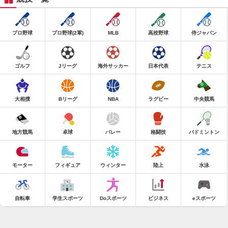
プロ野球
プロ野球(2軍)
MLB
高校野球
侍ジャパン
ゴルフ
Jリーグ
海外サッカー
日本代表
テニス
大相撲
Bリーグ
NBA
ラグビー
中央競馬
地方競馬
卓球
バレー
格闘技
バドミントン
モーター
フィギュア
ウィンター
陸上
水泳
自転車
学生スポーツ
Doスポーツ
ビジネス
eスポーツ