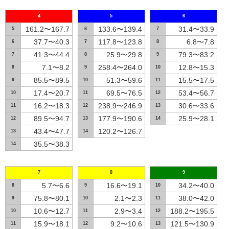
4
5
6
161.2〜167.7
133.6〜139.4
31.4〜33.9
5
6
7
37.7〜40.3
117.8〜123.8
6.8〜7.8
6
7
8
41.3〜44.4
25.9〜29.8
79.3〜83.2
7
8
9
7.1〜8.2
258.4〜264.0
12.8〜15.3
8
9
10
85.5〜89.5
51.3〜59.6
15.5〜17.5
9
10
11
17.4〜20.7
69.5〜76.5
53.4〜56.7
10
11
12
16.2〜18.3
238.9〜246.9
30.6〜33.6
11
12
13
89.5〜94.7
177.9〜190.6
25.9〜28.1
12
13
14
43.4〜47.7
120.2〜126.7
13
14
35.5〜38.3
14
7
8
9
5.7〜6.6
16.6〜19.1
34.2〜40.0
8
9
10
75.8〜80.1
2.1〜2.3
38.0〜42.0
9
10
11
10.6〜12.7
2.9〜3.4
188.2〜195.5
10
11
12
15.9〜18.1
9.2〜10.6
121.5〜130.9
11
12
13