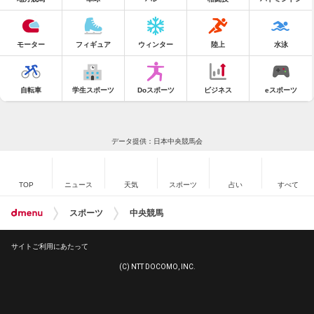
モーター
フィギュア
ウィンター
陸上
水泳
自転車
学生スポーツ
Doスポーツ
ビジネス
eスポーツ
データ提供：日本中央競馬会
TOP
ニュース
天気
スポーツ
占い
すべて
スポーツ
中央競馬
サイトご利用にあたって
(C) NTT DOCOMO, INC.