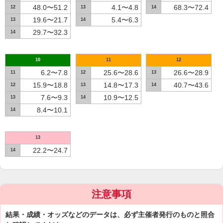
48.0〜51.2
4.1〜4.8
68.3〜72.4
12
13
14
19.6〜21.7
5.4〜6.3
13
14
29.7〜32.3
14
10
11
12
6.2〜7.8
25.6〜28.6
26.6〜28.9
11
12
13
15.9〜18.8
14.8〜17.3
40.7〜43.6
12
13
14
7.6〜9.3
10.9〜12.5
13
14
8.4〜10.1
14
13
22.2〜24.7
14
注意事項
結果・成績・オッズなどのデータは、必ず主催者発行のものと照合