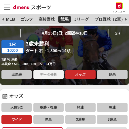
dメニュー
球
MLB
ゴルフ
高校野球
競馬
Jリーグ
プロ野球（2軍）
4月25日(日) 2回阪神10日
2R
3歳未勝利
1R
10:00
ダート 右・1,800m 14頭
3歳 牝 馬齢
本賞金：510、200、130、77、51万円
出馬表
データ分析
オッズ
結果
オッズ
人気5位
単勝・複勝
枠連
馬連
ワイド
馬単
3連複
3連単