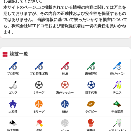
し確認してください。
本サイトのページ上に掲載されている情報の内容に関しては万全を
期しておりますが、その内容の正確性および安全性を保証するもの
ではありません。 当該情報に基づいて被ったいかなる損害について
も、株式会社NTTドコモおよび情報提供者は一切の責任を負いかね
ます。
競技一覧
プロ野球
プロ野球(2軍)
MLB
高校野球
侍ジャパン
ゴルフ
Jリーグ
海外サッカー
日本代表
テニス
大相撲
Bリーグ
NBA
ラグビー
中央競馬
地方競馬
卓球
バレー
格闘技
バドミントン