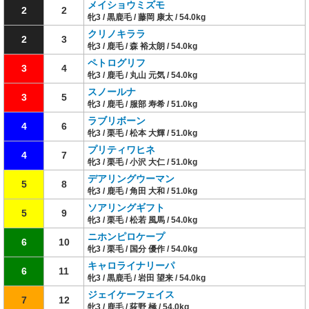
メイショウミズモ
2
2
牝3 / 黒鹿毛 / 藤岡 康太 / 54.0kg
クリノキララ
2
3
牝3 / 鹿毛 / 森 裕太朗 / 54.0kg
ペトログリフ
3
4
牝3 / 鹿毛 / 丸山 元気 / 54.0kg
スノールナ
3
5
牝3 / 鹿毛 / 服部 寿希 / 51.0kg
ラブリボーン
4
6
牝3 / 栗毛 / 松本 大輝 / 51.0kg
プリティワヒネ
4
7
牝3 / 栗毛 / 小沢 大仁 / 51.0kg
デアリングウーマン
5
8
牝3 / 鹿毛 / 角田 大和 / 51.0kg
ソアリングギフト
5
9
牝3 / 栗毛 / 松若 風馬 / 54.0kg
ニホンピロケープ
6
10
牝3 / 栗毛 / 国分 優作 / 54.0kg
キャロライナリーパ
6
11
牝3 / 黒鹿毛 / 岩田 望来 / 54.0kg
ジェイケーフェイス
7
12
牝3 / 鹿毛 / 荻野 極 / 54.0kg