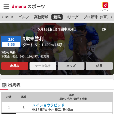
dメニュー
球
MLB
ゴルフ
高校野球
競馬
Jリーグ
プロ野球（2軍）
5月16日(日) 3回中京4日
2R
3歳未勝利
1R
9:55
ダート 左・1,400m 15頭
3歳 牝 馬齢
本賞金：510、200、130、77、51万円
出馬表
データ分析
オッズ
結果
出馬表
馬名
枠番
馬番
馬齢 / 毛色 / 騎手 / 斤量
メイショウラピッド
1
1
牝3 / 鹿毛 / 中井 裕二 / 54.0kg