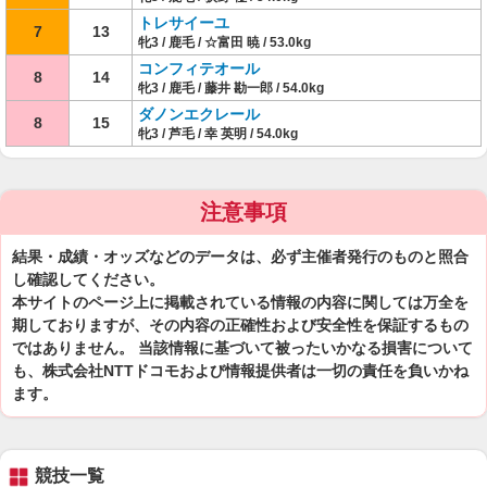
トレサイーユ
7
13
牝3 / 鹿毛 / ☆富田 暁 / 53.0kg
コンフィテオール
8
14
牝3 / 鹿毛 / 藤井 勘一郎 / 54.0kg
ダノンエクレール
8
15
牝3 / 芦毛 / 幸 英明 / 54.0kg
注意事項
結果・成績・オッズなどのデータは、必ず主催者発行のものと照合
し確認してください。
本サイトのページ上に掲載されている情報の内容に関しては万全を
期しておりますが、その内容の正確性および安全性を保証するもの
ではありません。 当該情報に基づいて被ったいかなる損害について
も、株式会社NTTドコモおよび情報提供者は一切の責任を負いかね
ます。
競技一覧