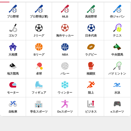
プロ野球
プロ野球(2軍)
MLB
高校野球
侍ジャパン
ゴルフ
Jリーグ
海外サッカー
日本代表
テニス
大相撲
Bリーグ
NBA
ラグビー
中央競馬
地方競馬
卓球
バレー
格闘技
バドミントン
モーター
フィギュア
ウィンター
陸上
水泳
自転車
学生スポーツ
Doスポーツ
ビジネス
eスポーツ