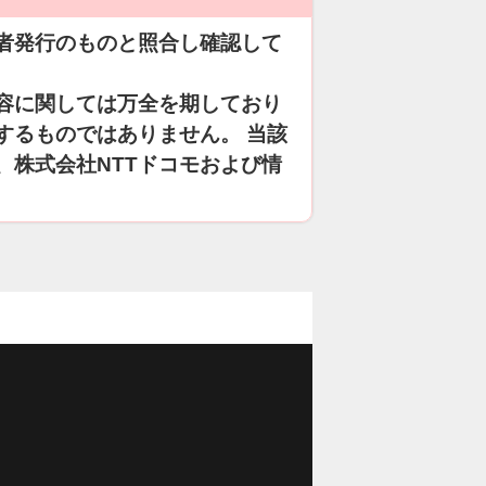
者発行のものと照合し確認して
容に関しては万全を期しており
するものではありません。 当該
、株式会社NTTドコモおよび情