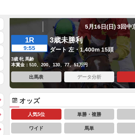
5月16日(日) 3回中
1R
3歳未勝利
9:55
ダート 左・1,400m 15頭
3歳 牝 馬齢
本賞金：510、200、130、77、51万円
出馬表
データ分析
オッズ
人気5位
単勝・複勝
ワイド
馬単