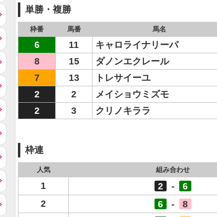
単勝・複勝
枠番
馬番
馬名
6
11
キャロライナリーパ
8
15
ダノンエクレール
7
13
トレサイーユ
2
2
メイショウミズモ
2
3
クリノキララ
枠連
人気
組み合わせ
1
2
-
6
2
6
-
8