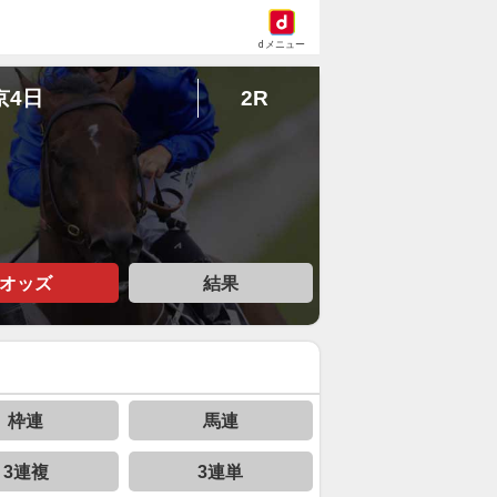
dメニュー
京4日
2R
オッズ
結果
枠連
馬連
3連複
3連単