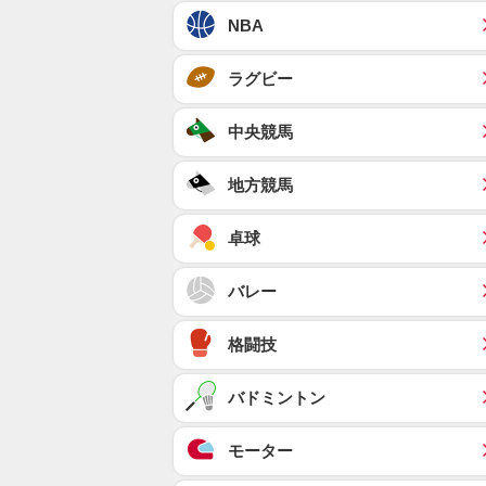
NBA
ラグビー
中央競馬
地方競馬
卓球
バレー
格闘技
バドミントン
モーター