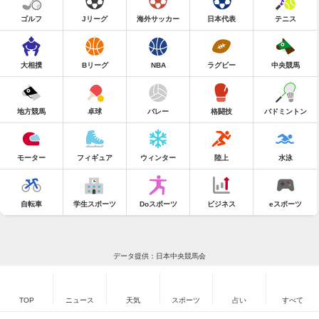
ゴルフ
Jリーグ
海外サッカー
日本代表
テニス
大相撲
Bリーグ
NBA
ラグビー
中央競馬
地方競馬
卓球
バレー
格闘技
バドミントン
モーター
フィギュア
ウィンター
陸上
水泳
自転車
学生スポーツ
Doスポーツ
ビジネス
eスポーツ
データ提供：日本中央競馬会
TOP
ニュース
天気
スポーツ
占い
すべて