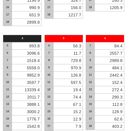
1195.9
324.7
280.3
15
16
17
990.9
156.0
1205.9
16
17
18
651.9
1217.7
17
18
2899.8
18
4
5
6
893.8
56.3
84.4
5
6
7
3096.6
11.7
2557.7
6
7
8
1518.4
729.8
2989.8
7
8
9
5558.0
970.9
484.1
8
9
10
9852.9
126.8
2442.4
9
10
11
3597.7
597.5
152.4
10
11
12
13339.4
19.4
272.4
11
12
13
2011.7
74.4
290.3
12
13
14
3888.1
67.1
112.8
13
14
15
3000.2
15.2
128.9
14
15
16
1776.7
12.9
62.6
15
16
17
1542.8
7.9
403.2
16
17
18