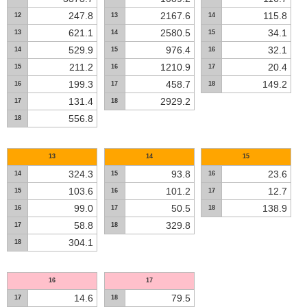
247.8
2167.6
115.8
12
13
14
621.1
2580.5
34.1
13
14
15
529.9
976.4
32.1
14
15
16
211.2
1210.9
20.4
15
16
17
199.3
458.7
149.2
16
17
18
131.4
2929.2
17
18
556.8
18
13
14
15
324.3
93.8
23.6
14
15
16
103.6
101.2
12.7
15
16
17
99.0
50.5
138.9
16
17
18
58.8
329.8
17
18
304.1
18
16
17
14.6
79.5
17
18