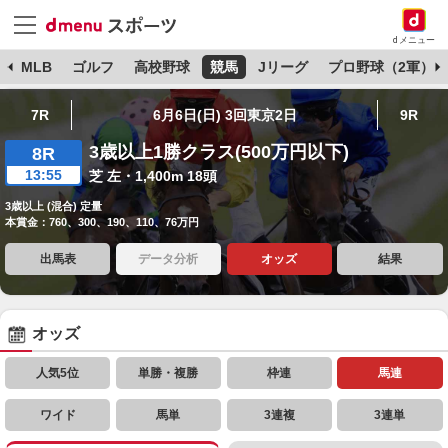
dメニュー
球
MLB
ゴルフ
高校野球
競馬
Jリーグ
プロ野球（2軍）
7R
6月6日(日) 3回東京2日
9R
3歳以上1勝クラス(500万円以下)
8R
13:55
芝 左・1,400m 18頭
3歳以上 (混合) 定量
本賞金：760、300、190、110、76万円
出馬表
データ分析
オッズ
結果
オッズ
人気5位
単勝・複勝
枠連
馬連
ワイド
馬単
3連複
3連単