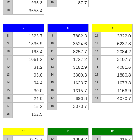
935.3
87.7
17
18
3658.4
18
7
8
9
1323.7
7882.3
3322.0
8
9
10
1836.9
3524.6
6237.8
9
10
11
193.4
8257.7
2084.2
10
11
12
1061.2
1727.2
3107.7
11
12
13
31.2
3152.9
4051.6
12
13
14
93.0
3309.3
1880.8
13
14
15
94.4
1623.7
1673.8
14
15
16
30.0
1315.7
1166.9
15
16
17
24.0
893.8
4070.7
16
17
18
15.2
3373.7
17
18
152.5
18
10
11
12
3373.7
1089.2
116.7
11
12
13