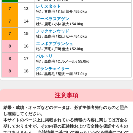
レリスタット
7
13
牝4 / 青鹿毛 / 丸田 恭介 / 55.0kg
マーベラスアゲン
7
14
牡5 / 鹿毛 / 小林 凌大 / 54.0kg
ノックオンウッド
7
15
牡3 / 黒鹿毛 / 松山 弘平 / 54.0kg
エレボアブランシュ
8
16
牝3 / 芦毛 / 戸崎 圭太 / 52.0kg
バルトリ
8
17
牝4 / 黒鹿毛 / C.ルメール / 55.0kg
グランチェイサー
8
18
牡4 / 黒鹿毛 / 菊沢 一樹 / 57.0kg
注意事項
結果・成績・オッズなどのデータは、必ず主催者発行のものと照合
し確認してください。
本サイトのページ上に掲載されている情報の内容に関しては万全を
期しておりますが、その内容の正確性および安全性を保証するもの
ではありません。 当該情報に基づいて被ったいかなる損害について