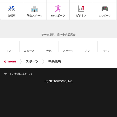
自転車
学生スポーツ
Doスポーツ
ビジネス
eスポーツ
データ提供：日本中央競馬会
TOP
ニュース
天気
スポーツ
占い
すべて
スポーツ
中央競馬
サイトご利用にあたって
(C) NTT DOCOMO, INC.