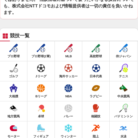
も、株式会社NTTドコモおよび情報提供者は一切の責任を負いかね
ます。
競技一覧
プロ野球
プロ野球(2軍)
MLB
高校野球
侍ジャパン
ゴルフ
Jリーグ
海外サッカー
日本代表
テニス
大相撲
Bリーグ
NBA
ラグビー
中央競馬
地方競馬
卓球
バレー
格闘技
バドミントン
モーター
フィギュア
ウィンター
陸上
水泳