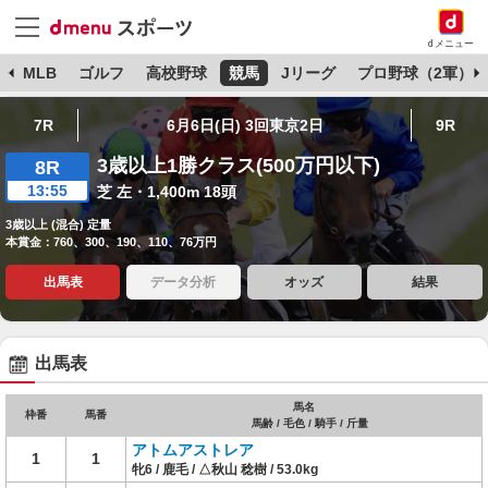
dメニュー
球
MLB
ゴルフ
高校野球
競馬
Jリーグ
プロ野球（2軍）
7R
6月6日(日) 3回東京2日
9R
3歳以上1勝クラス(500万円以下)
8R
13:55
芝 左・1,400m 18頭
3歳以上 (混合) 定量
本賞金：760、300、190、110、76万円
出馬表
データ分析
オッズ
結果
出馬表
馬名
枠番
馬番
馬齢 / 毛色 / 騎手 / 斤量
アトムアストレア
1
1
牝6 / 鹿毛 / △秋山 稔樹 / 53.0kg