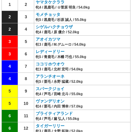
ヤマタケクララ
1
2
牝4 / 黒鹿毛 / ☆菅原 明良 / 54.0kg
モメチョッタ
2
3
牝5 / 黒鹿毛 / 杉原 誠人 / 55.0kg
シゲルハクチョウザ
2
4
牝4 / 鹿毛 / 原 優介 / 52.0kg
アオイカツマ
3
5
牡3 / 鹿毛 / M.デムーロ / 54.0kg
レディードリー
3
6
牝5 / 青鹿毛 / 木幡 巧也 / 55.0kg
ココリホウオウ
4
7
牡3 / 鹿毛 / 北村 宏司 / 54.0kg
アランチオーネ
4
8
牝5 / 栗毛 / 永野 猛蔵 / 52.0kg
スパークジョイ
5
9
牝4 / 芦毛 / 宮崎 北斗 / 55.0kg
ヴァンデリオン
5
10
牡4 / 栗毛 / 内田 博幸 / 57.0kg
ブライティアランド
6
11
牝4 / 芦毛 / 黛 弘人 / 55.0kg
タイガーリリー
6
12
牝3 / 鹿毛 / 大野 拓弥 / 52.0kg