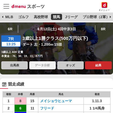
dメニュー
球
MLB
ゴルフ
高校野球
競馬
Jリーグ
プロ野球（2軍）
6R
6月12日(土) 4回中京3日
8R
3歳以上1勝クラス(500万円以下)
7R
13:25
ダート 左・1,200m 15頭
3歳以上 A00 定量
本賞金：76、30、19、11、8万円
出馬表
データ分析
オッズ
結果
競走成績
着順
枠番
馬番
馬名
着差
1
8
15
メイショウヒューマ
1.11.3
2
6
11
フリード
1 1/4馬身