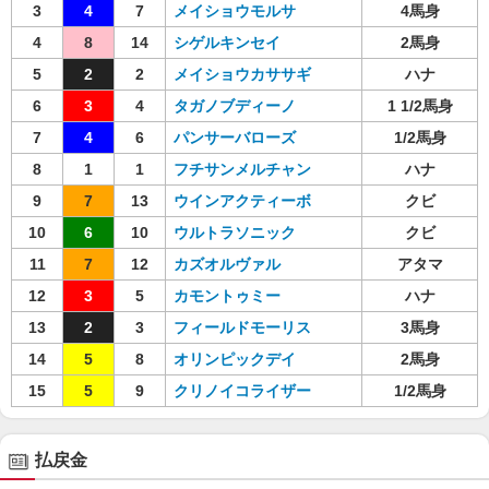
3
4
7
メイショウモルサ
4馬身
4
8
14
シゲルキンセイ
2馬身
5
2
2
メイショウカササギ
ハナ
6
3
4
タガノブディーノ
1 1/2馬身
7
4
6
パンサーバローズ
1/2馬身
8
1
1
フチサンメルチャン
ハナ
9
7
13
ウインアクティーボ
クビ
10
6
10
ウルトラソニック
クビ
11
7
12
カズオルヴァル
アタマ
12
3
5
カモントゥミー
ハナ
13
2
3
フィールドモーリス
3馬身
14
5
8
オリンピックデイ
2馬身
15
5
9
クリノイコライザー
1/2馬身
払戻金