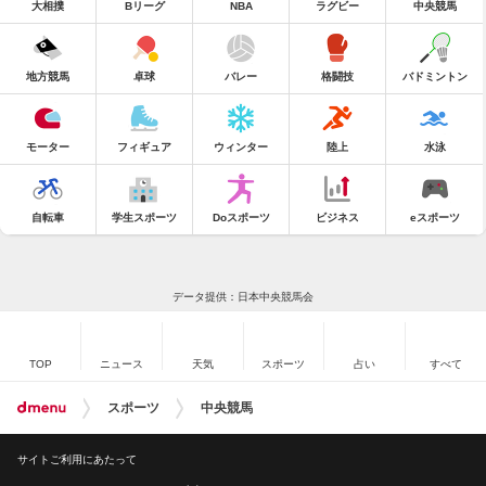
大相撲
Bリーグ
NBA
ラグビー
中央競馬
地方競馬
卓球
バレー
格闘技
バドミントン
モーター
フィギュア
ウィンター
陸上
水泳
自転車
学生スポーツ
Doスポーツ
ビジネス
eスポーツ
データ提供：日本中央競馬会
TOP
ニュース
天気
スポーツ
占い
すべて
スポーツ
中央競馬
サイトご利用にあたって