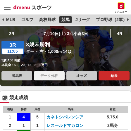
dメニュー
球
MLB
ゴルフ
高校野球
競馬
Jリーグ
プロ野球（2軍）
2R
7月10日(土) 3回小倉3日
4R
3歳未勝利
3R
11:05
ダート 右・1,000m 14頭
3歳 A00 馬齢
本賞金：51、20、13、8、5万円
出馬表
データ分析
オッズ
結果
競走成績
着順
枠番
馬番
馬名
着差
1
4
5
カネトシバレンシア
5.75.0
2
1
1
レスールドマカロン
2馬身