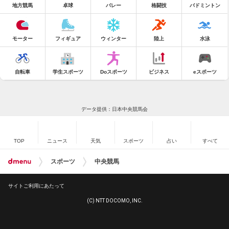
地方競馬
卓球
バレー
格闘技
バドミントン
モーター
フィギュア
ウィンター
陸上
水泳
自転車
学生スポーツ
Doスポーツ
ビジネス
eスポーツ
データ提供：日本中央競馬会
TOP
ニュース
天気
スポーツ
占い
すべて
スポーツ
中央競馬
サイトご利用にあたって
(C) NTT DOCOMO, INC.