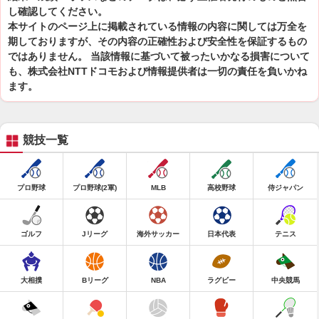
し確認してください。
本サイトのページ上に掲載されている情報の内容に関しては万全を
期しておりますが、その内容の正確性および安全性を保証するもの
ではありません。 当該情報に基づいて被ったいかなる損害について
も、株式会社NTTドコモおよび情報提供者は一切の責任を負いかね
ます。
競技一覧
プロ野球
プロ野球(2軍)
MLB
高校野球
侍ジャパン
ゴルフ
Jリーグ
海外サッカー
日本代表
テニス
大相撲
Bリーグ
NBA
ラグビー
中央競馬