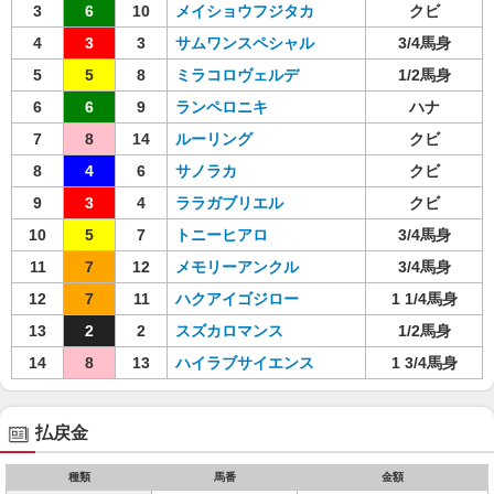
3
6
10
メイショウフジタカ
クビ
4
3
3
サムワンスペシャル
3/4馬身
5
5
8
ミラコロヴェルデ
1/2馬身
6
6
9
ランペロニキ
ハナ
7
8
14
ルーリング
クビ
8
4
6
サノラカ
クビ
9
3
4
ララガブリエル
クビ
10
5
7
トニーヒアロ
3/4馬身
11
7
12
メモリーアンクル
3/4馬身
12
7
11
ハクアイゴジロー
1 1/4馬身
13
2
2
スズカロマンス
1/2馬身
14
8
13
ハイラブサイエンス
1 3/4馬身
払戻金
種類
馬番
金額