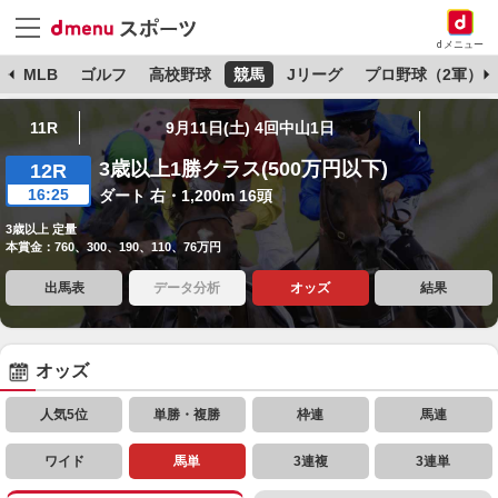
dメニュー
球
MLB
ゴルフ
高校野球
競馬
Jリーグ
プロ野球（2軍）
11R
9月11日(土) 4回中山1日
3歳以上1勝クラス(500万円以下)
12R
16:25
ダート 右・1,200m 16頭
3歳以上 定量
本賞金：760、300、190、110、76万円
出馬表
データ分析
オッズ
結果
オッズ
人気5位
単勝・複勝
枠連
馬連
ワイド
馬単
3連複
3連単