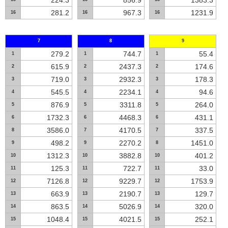
224.3
856.9
1383.3
281.2
967.3
1231.9
16
16
16
7
8
9
279.2
744.7
55.4
1
1
1
615.9
2437.3
174.6
2
2
2
719.0
2932.3
178.3
3
3
3
545.5
2234.1
94.6
4
4
4
876.9
3311.8
264.0
5
5
5
1732.3
4468.3
431.1
6
6
6
3586.0
4170.5
337.5
8
7
7
498.2
2270.2
1451.0
9
9
8
1312.3
3882.8
401.2
10
10
10
125.3
722.7
33.0
11
11
11
7126.8
9229.7
1753.9
12
12
12
663.9
2190.7
129.7
13
13
13
863.5
5026.9
320.0
14
14
14
1048.4
4021.5
252.1
15
15
15