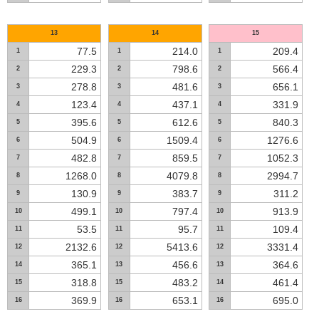
13
14
15
77.5
214.0
209.4
1
1
1
229.3
798.6
566.4
2
2
2
278.8
481.6
656.1
3
3
3
123.4
437.1
331.9
4
4
4
395.6
612.6
840.3
5
5
5
504.9
1509.4
1276.6
6
6
6
482.8
859.5
1052.3
7
7
7
1268.0
4079.8
2994.7
8
8
8
130.9
383.7
311.2
9
9
9
499.1
797.4
913.9
10
10
10
53.5
95.7
109.4
11
11
11
2132.6
5413.6
3331.4
12
12
12
365.1
456.6
364.6
14
13
13
318.8
483.2
461.4
15
15
14
369.9
653.1
695.0
16
16
16