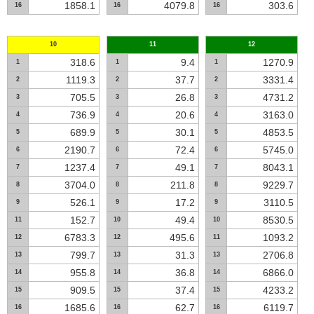
1858.1
4079.8
303.6
16
16
16
10
11
12
318.6
9.4
1270.9
1
1
1
1119.3
37.7
3331.4
2
2
2
705.5
26.8
4731.2
3
3
3
736.9
20.6
3163.0
4
4
4
689.9
30.1
4853.5
5
5
5
2190.7
72.4
5745.0
6
6
6
1237.4
49.1
8043.1
7
7
7
3704.0
211.8
9229.7
8
8
8
526.1
17.2
3110.5
9
9
9
152.7
49.4
8530.5
11
10
10
6783.3
495.6
1093.2
12
12
11
799.7
31.3
2706.8
13
13
13
955.8
36.8
6866.0
14
14
14
909.5
37.4
4233.2
15
15
15
1685.6
62.7
6119.7
16
16
16