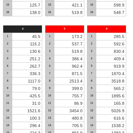
125.7
421.1
598.9
15
15
15
138.0
519.8
548.7
16
16
16
4
5
6
45.5
173.2
285.5
1
1
1
115.2
537.7
592.6
2
2
2
130.6
519.8
830.4
3
3
3
251.2
386.4
409.4
5
4
4
262.7
962.4
919.9
6
6
5
336.3
871.5
1870.4
7
7
7
1117.0
2513.4
3518.8
8
8
8
79.0
399.0
565.2
9
9
9
425.5
755.7
1895.6
10
10
10
31.0
86.9
165.8
11
11
11
1521.6
3454.0
5026.9
12
12
12
100.3
480.8
616.6
13
13
13
296.4
705.5
1538.2
14
14
14
15
15
15