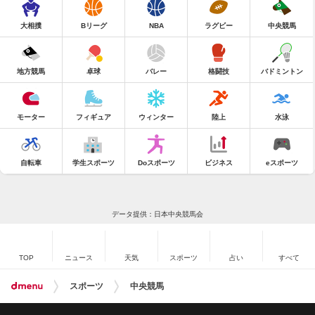
大相撲
Bリーグ
NBA
ラグビー
中央競馬
地方競馬
卓球
バレー
格闘技
バドミントン
モーター
フィギュア
ウィンター
陸上
水泳
自転車
学生スポーツ
Doスポーツ
ビジネス
eスポーツ
データ提供：日本中央競馬会
TOP
ニュース
天気
スポーツ
占い
すべて
スポーツ
中央競馬