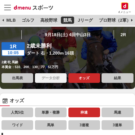
dメニュー
球
MLB
ゴルフ
高校野球
競馬
Jリーグ
プロ野球（2軍）
9月18日(土) 4回中山3日
2R
2歳未勝利
1R
10:05
ダート 右・1,200m 16頭
2歳 牝 馬齢
本賞金：510、200、130、77、51万円
出馬表
データ分析
オッズ
結果
オッズ
人気5位
単勝・複勝
枠連
馬連
ワイド
馬単
3連複
3連単