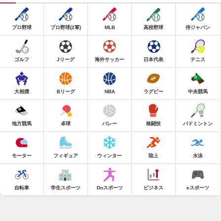
プロ野球
プロ野球(2軍)
MLB
高校野球
侍ジャパン
ゴルフ
Jリーグ
海外サッカー
日本代表
テニス
大相撲
Bリーグ
NBA
ラグビー
中央競馬
地方競馬
卓球
バレー
格闘技
バドミントン
モーター
フィギュア
ウィンター
陸上
水泳
自転車
学生スポーツ
Doスポーツ
ビジネス
eスポーツ