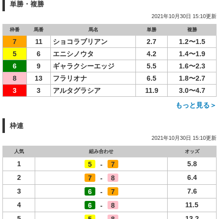
単勝・複勝
2021年10月30日 15:10更新
枠番
馬番
馬名
単勝
複勝
7
11
ショコラブリアン
2.7
1.2〜1.5
5
6
エニシノウタ
4.2
1.4〜1.9
6
9
ギャラクシーエッジ
5.5
1.6〜2.3
8
13
フラリオナ
6.5
1.8〜2.7
3
3
アルタグラシア
11.9
3.0〜4.7
もっと見る＞
枠連
2021年10月30日 15:10更新
人気
組み合わせ
オッズ
1
5.8
5
-
7
2
6.4
7
-
8
3
7.6
6
-
7
4
11.5
6
-
8
5
13.2