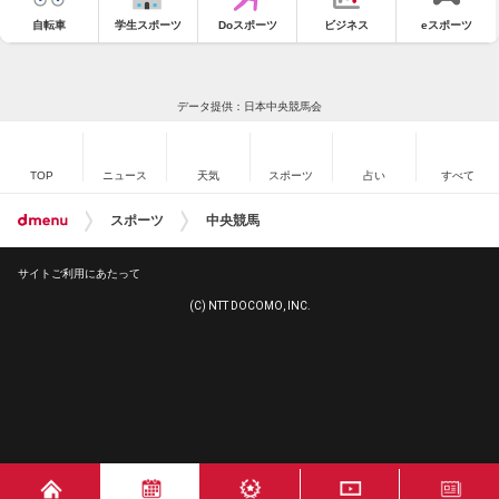
自転車
学生スポーツ
Doスポーツ
ビジネス
eスポーツ
データ提供：日本中央競馬会
TOP
ニュース
天気
スポーツ
占い
すべて
スポーツ
中央競馬
サイトご利用にあたって
(C) NTT DOCOMO, INC.