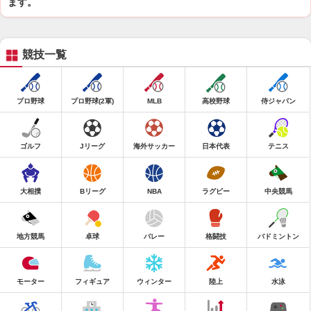
ます。
競技一覧
プロ野球
プロ野球(2軍)
MLB
高校野球
侍ジャパン
ゴルフ
Jリーグ
海外サッカー
日本代表
テニス
大相撲
Bリーグ
NBA
ラグビー
中央競馬
地方競馬
卓球
バレー
格闘技
バドミントン
モーター
フィギュア
ウィンター
陸上
水泳