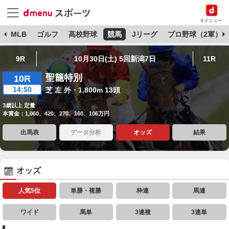
dメニュー
球
MLB
ゴルフ
高校野球
競馬
Jリーグ
プロ野球（2軍）
9R
10月30日(土) 5回新潟7日
11R
聖籠特別
10R
14:50
芝 左 外・1,800m 13頭
3歳以上 定量
本賞金：1,060、420、270、160、106万円
出馬表
データ分析
オッズ
結果
オッズ
人気5位
単勝・複勝
枠連
馬連
ワイド
馬単
3連複
3連単