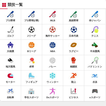
競技一覧
プロ野球
プロ野球(2軍)
MLB
高校野球
侍ジャパン
ゴルフ
Jリーグ
海外サッカー
日本代表
テニス
大相撲
Bリーグ
NBA
ラグビー
中央競馬
地方競馬
卓球
バレー
格闘技
バドミントン
モーター
フィギュア
ウィンター
陸上
水泳
自転車
学生スポーツ
Doスポーツ
ビジネス
eスポーツ