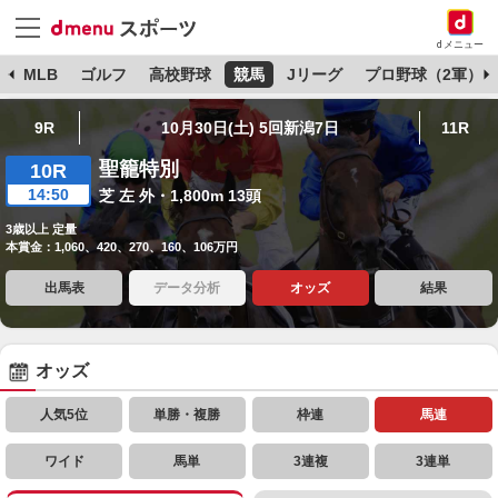
dメニュー
球
MLB
ゴルフ
高校野球
競馬
Jリーグ
プロ野球（2軍）
9R
10月30日(土) 5回新潟7日
11R
聖籠特別
10R
14:50
芝 左 外・1,800m 13頭
3歳以上 定量
本賞金：1,060、420、270、160、106万円
出馬表
データ分析
オッズ
結果
オッズ
人気5位
単勝・複勝
枠連
馬連
ワイド
馬単
3連複
3連単