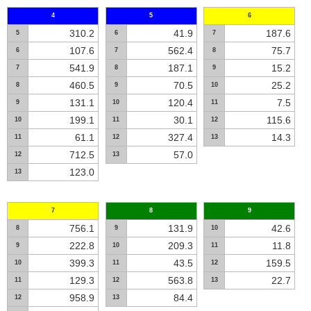
4
5
6
310.2
41.9
187.6
5
6
7
107.6
562.4
75.7
6
7
8
541.9
187.1
15.2
7
8
9
460.5
70.5
25.2
8
9
10
131.1
120.4
7.5
9
10
11
199.1
30.1
115.6
10
11
12
61.1
327.4
14.3
11
12
13
712.5
57.0
12
13
123.0
13
7
8
9
756.1
131.9
42.6
8
9
10
222.8
209.3
11.8
9
10
11
399.3
43.5
159.5
10
11
12
129.3
563.8
22.7
11
12
13
958.9
84.4
12
13