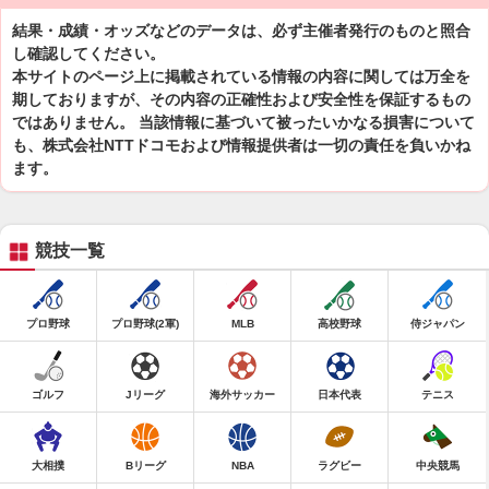
結果・成績・オッズなどのデータは、必ず主催者発行のものと照合
し確認してください。
本サイトのページ上に掲載されている情報の内容に関しては万全を
期しておりますが、その内容の正確性および安全性を保証するもの
ではありません。 当該情報に基づいて被ったいかなる損害について
も、株式会社NTTドコモおよび情報提供者は一切の責任を負いかね
ます。
競技一覧
プロ野球
プロ野球(2軍)
MLB
高校野球
侍ジャパン
ゴルフ
Jリーグ
海外サッカー
日本代表
テニス
大相撲
Bリーグ
NBA
ラグビー
中央競馬