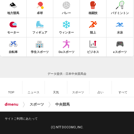
地方競馬
卓球
バレー
格闘技
バドミントン
モーター
フィギュア
ウィンター
陸上
水泳
自転車
学生スポーツ
Doスポーツ
ビジネス
eスポーツ
データ提供：日本中央競馬会
TOP
ニュース
天気
スポーツ
占い
すべて
スポーツ
中央競馬
サイトご利用にあたって
(C) NTT DOCOMO, INC.