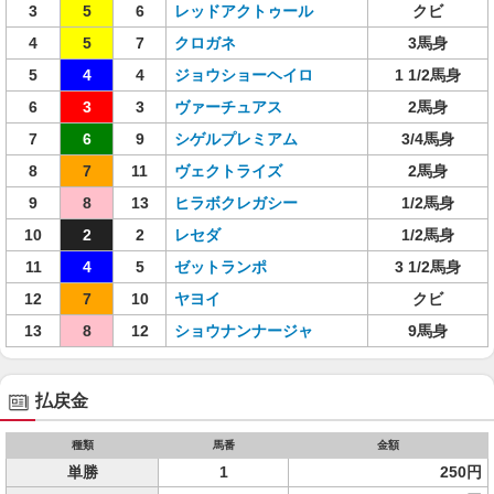
3
5
6
レッドアクトゥール
クビ
4
5
7
クロガネ
3馬身
5
4
4
ジョウショーヘイロ
1 1/2馬身
6
3
3
ヴァーチュアス
2馬身
7
6
9
シゲルプレミアム
3/4馬身
8
7
11
ヴェクトライズ
2馬身
9
8
13
ヒラボクレガシー
1/2馬身
10
2
2
レセダ
1/2馬身
11
4
5
ゼットランポ
3 1/2馬身
12
7
10
ヤヨイ
クビ
13
8
12
ショウナンナージャ
9馬身
払戻金
種類
馬番
金額
単勝
1
250円