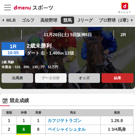
dメニュー
球
MLB
ゴルフ
高校野球
競馬
Jリーグ
プロ野球（2軍）
11月20日(土) 5回阪神5日
2R
2歳未勝利
1R
10:05
ダート 右・1,400m 13頭
2歳 馬齢
本賞金：510、200、130、77、51万円
出馬表
データ分析
オッズ
結果
競走成績
着順
枠番
馬番
馬名
着差
1
1
1
カフジテトラゴン
1.26.8
2
6
8
ペイシャイシュタル
1 3/4馬身