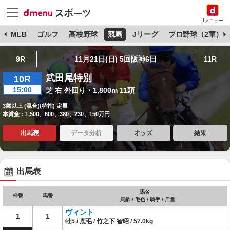
dメニュー
球
MLB
ゴルフ
高校野球
競馬
Jリーグ
プロ野球（2軍）
9R
11月21日(日) 5回阪神6日
11R
武田尾特別
10R
15:00
芝 右 外回り・1,800m 11頭
3歳以上 (混合)(特指) 定量
本賞金：1,500、600、380、230、150万円
出馬表
データ分析
オッズ
結果
出馬表
馬名
枠番
馬番
馬齢 / 毛色 / 騎手 / 斤量
ヴィント
1
1
牡5 / 鹿毛 / 竹之下 智昭 / 57.0kg