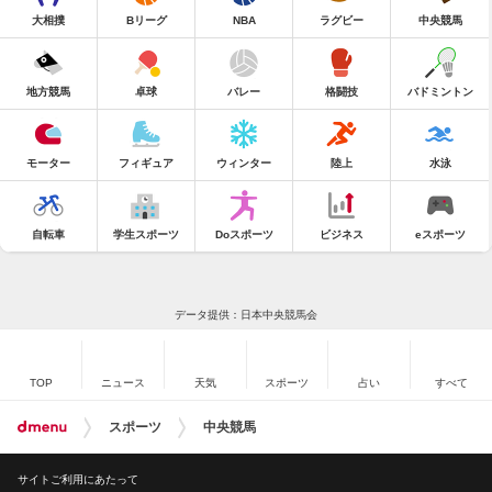
大相撲
Bリーグ
NBA
ラグビー
中央競馬
地方競馬
卓球
バレー
格闘技
バドミントン
モーター
フィギュア
ウィンター
陸上
水泳
自転車
学生スポーツ
Doスポーツ
ビジネス
eスポーツ
データ提供：日本中央競馬会
TOP
ニュース
天気
スポーツ
占い
すべて
スポーツ
中央競馬
サイトご利用にあたって