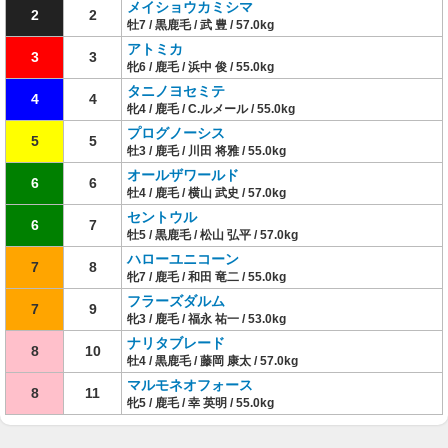
メイショウカミシマ
2
2
牡7 / 黒鹿毛 / 武 豊 / 57.0kg
アトミカ
3
3
牝6 / 鹿毛 / 浜中 俊 / 55.0kg
タニノヨセミテ
4
4
牝4 / 鹿毛 / C.ルメール / 55.0kg
プログノーシス
5
5
牡3 / 鹿毛 / 川田 将雅 / 55.0kg
オールザワールド
6
6
牡4 / 鹿毛 / 横山 武史 / 57.0kg
セントウル
6
7
牡5 / 黒鹿毛 / 松山 弘平 / 57.0kg
ハローユニコーン
7
8
牝7 / 鹿毛 / 和田 竜二 / 55.0kg
フラーズダルム
7
9
牝3 / 鹿毛 / 福永 祐一 / 53.0kg
ナリタブレード
8
10
牡4 / 黒鹿毛 / 藤岡 康太 / 57.0kg
マルモネオフォース
8
11
牝5 / 鹿毛 / 幸 英明 / 55.0kg